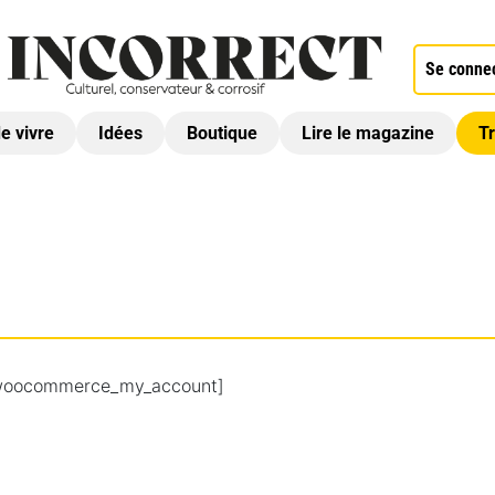
Se conne
de vivre
Idées
Boutique
Lire le magazine
Tr
woocommerce_my_account]