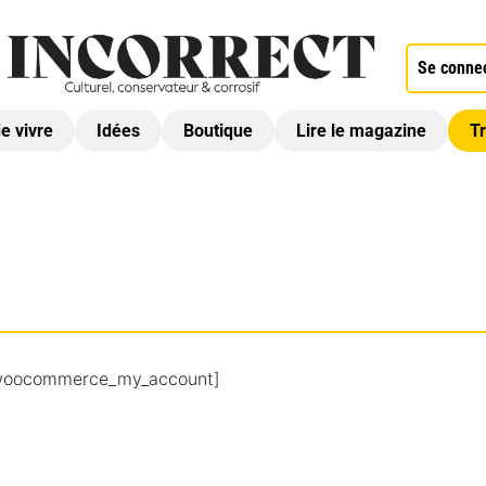
Se conne
de vivre
Idées
Boutique
Lire le magazine
Tr
woocommerce_my_account]