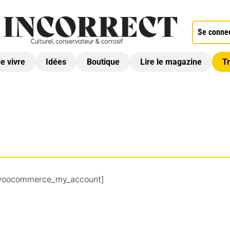
Se conne
de vivre
Idées
Boutique
Lire le magazine
Tr
woocommerce_my_account]