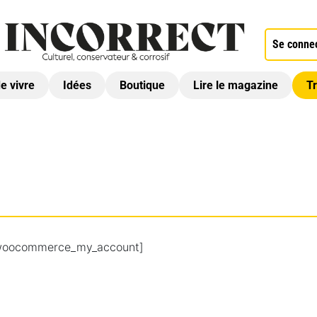
Se conne
de vivre
Idées
Boutique
Lire le magazine
Tr
woocommerce_my_account]