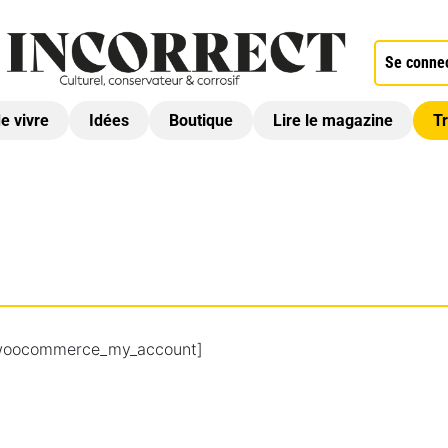
Se conne
de vivre
Idées
Boutique
Lire le magazine
Tr
woocommerce_my_account]