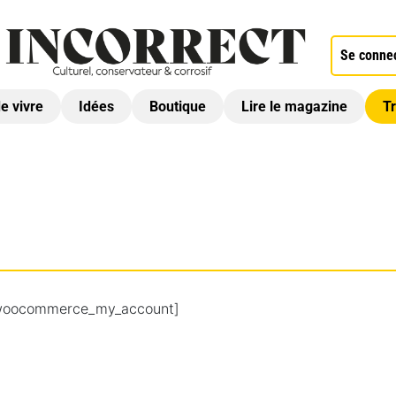
Se conne
de vivre
Idées
Boutique
Lire le magazine
Tr
woocommerce_my_account]