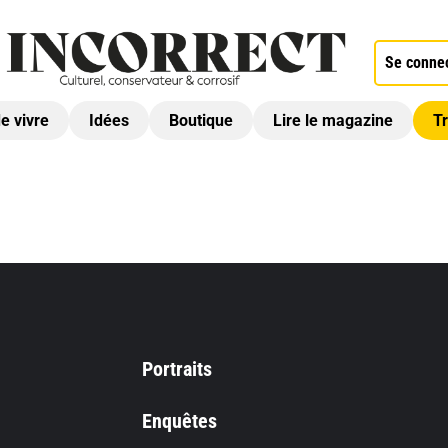
Se conne
de vivre
Idées
Boutique
Lire le magazine
Tr
Portraits
Enquêtes