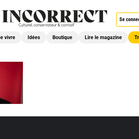
Se conne
de vivre
Idées
Boutique
Lire le magazine
Tr