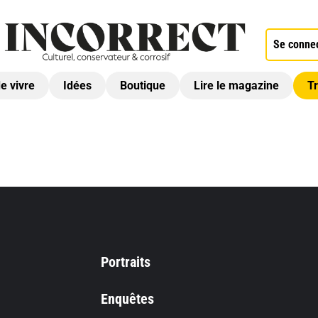
Se conne
de vivre
Idées
Boutique
Lire le magazine
Tr
Portraits
Enquêtes