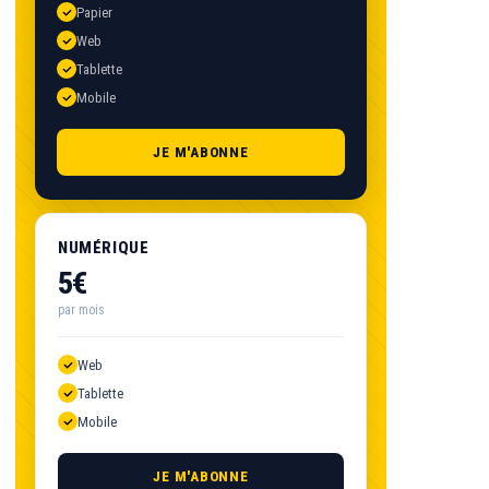
Papier
Web
Tablette
Mobile
JE M'ABONNE
NUMÉRIQUE
5€
par mois
Web
Tablette
Mobile
JE M'ABONNE