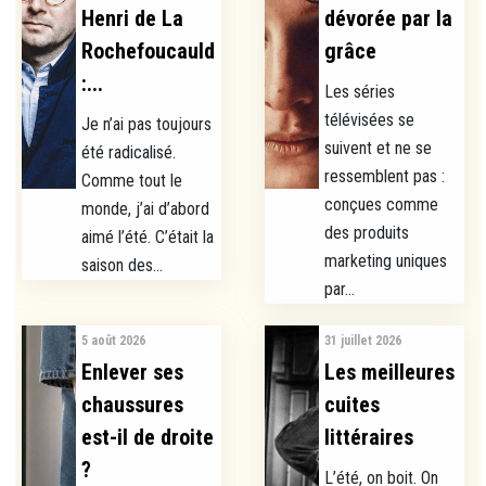
Henri de La
dévorée par la
Rochefoucauld
grâce
:...
Les séries
télévisées se
Je n’ai pas toujours
suivent et ne se
été radicalisé.
ressemblent pas :
Comme tout le
conçues comme
monde, j’ai d’abord
des produits
aimé l’été. C’était la
marketing uniques
saison des...
par...
5 août 2026
31 juillet 2026
Enlever ses
Les meilleures
chaussures
cuites
est-il de droite
littéraires
?
L’été, on boit. On