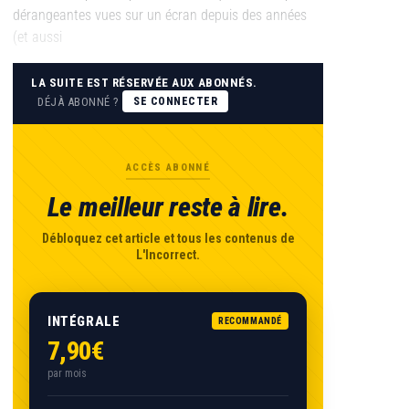
dérangeantes vues sur un écran depuis des années
(et aussi
LA SUITE EST RÉSERVÉE AUX ABONNÉS.
DÉJÀ ABONNÉ ?
SE CONNECTER
ACCÈS ABONNÉ
Le meilleur reste à lire.
Débloquez cet article et tous les contenus de
L'Incorrect.
INTÉGRALE
RECOMMANDÉ
7,90€
par mois