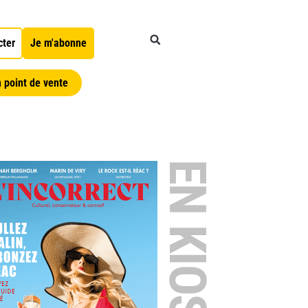
cter
Je m'abonne
 point de vente
EN KIOSQUE