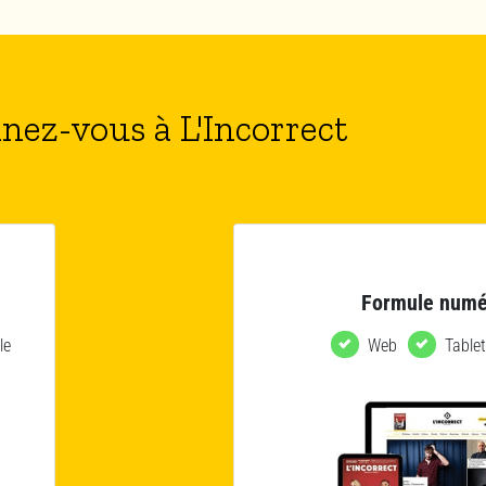
nez-vous à L'Incorrect
Formule numé
le
Web
Tablet