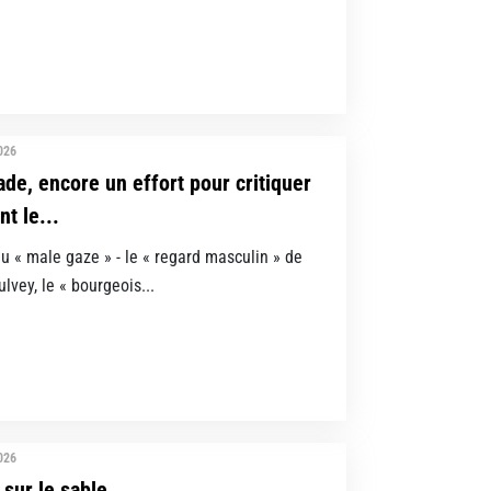
2026
de, encore un effort pour critiquer
t le...
du « male gaze » - le « regard masculin » de
lvey, le « bourgeois...
2026
 sur le sable