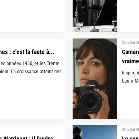
30 juillet 
s : c’est la faute à...
Camara
vraimen
s années 1960, et les Trente
lein. La croissance atteint des...
Inspiré 
Laura Mu
29 juillet 
e Watrigant : Il faudra
Le son