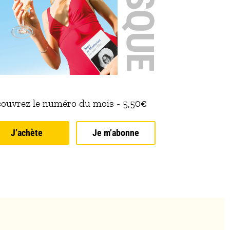
Art de vivre
août 5, 2026
Enlever ses chaussures est-il de d
ouvrez le numéro du mois - 5,50€
Nous avons appris récemment que les plantes en pot étaie
un ancien élu EELV de Besançon. Permettez-moi de saluer,
mais quand même, l’installation définitive du
J’achète
Je m’abonne