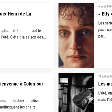
6 août 202
ouis-Henri de La
« Etty 
Les séri
pas : c
 radicalisé. Comme tout le
par...
l’été. C’était la saison des...
31 juillet 
Bienvenue à Colon-sur-
Les mei
L’été, on
mais l’ét
dolence et le doux abrutissement
mollusquent les chairs !...