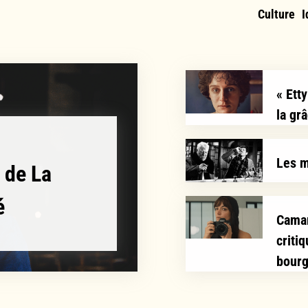
Culture
I
« Ett
la gr
Les m
 de La
é
Camar
criti
bourg