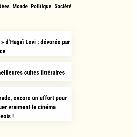
dées
Monde
Politique
Société
y » d’Hagaï Levi : dévorée par
âce
eilleures cuites littéraires
ade, encore un effort pour
quer vraiment le cinéma
eois !