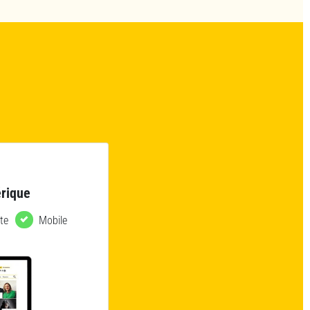
rique
te
Mobile