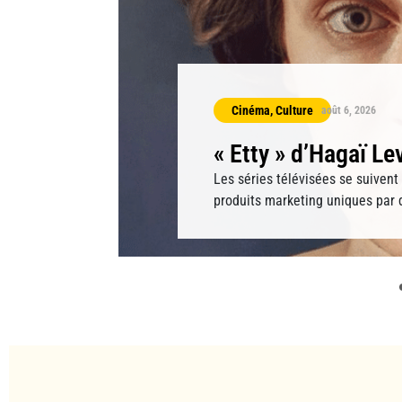
Cinéma
,
Culture
août 6, 2026
« Etty » d’Hagaï Le
’été.
Les séries télévisées se suiven
ysages
produits marketing uniques par d
algorithmes et à des