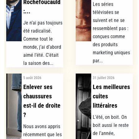
Rochefoucauld
Les séries
:...
télévisées se
suivent et ne se
Je n’ai pas toujours
ressemblent pas :
été radicalisé.
conçues comme
Comme tout le
des produits
monde, j’ai d’abord
marketing uniques
aimé l’été. C’était
par...
la saison des...
5 août 2026
31 juillet 2026
Enlever ses
Les meilleures
chaussures
cuites
est-il de droite
littéraires
?
L’été, on boit. On
boit aussi le reste
Nous avons appris
de l’année,
récemment que les