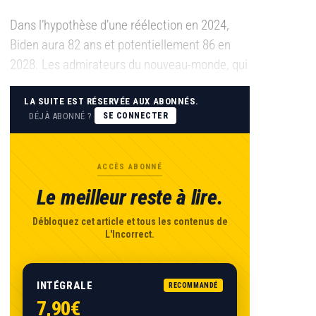
Dans l’hypothèse d’une réélection en 2024,
Biden aura 82 ans et potentiellement 86 en
2028. Les admirateurs du nouveau-monde, qui
LA SUITE EST RÉSERVÉE AUX ABONNÉS.
DÉJÀ ABONNÉ ?
SE CONNECTER
ACCÈS ABONNÉ
Le meilleur reste à lire.
Débloquez cet article et tous les contenus de
L'Incorrect.
INTÉGRALE
RECOMMANDÉ
7,90€