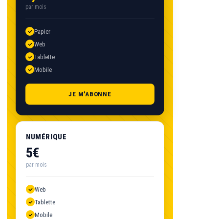
par mois
Papier
Web
Tablette
Mobile
JE M'ABONNE
NUMÉRIQUE
5€
par mois
Web
Tablette
Mobile