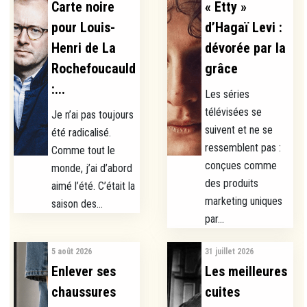
Carte noire
« Etty »
pour Louis-
d’Hagaï Levi :
Henri de La
dévorée par la
Rochefoucauld
grâce
:...
Les séries
télévisées se
Je n’ai pas toujours
suivent et ne se
été radicalisé.
ressemblent pas :
Comme tout le
conçues comme
monde, j’ai d’abord
des produits
aimé l’été. C’était la
marketing uniques
saison des...
par...
5 août 2026
31 juillet 2026
Enlever ses
Les meilleures
chaussures
cuites