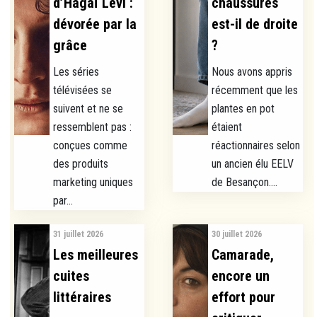
d’Hagaï Levi :
chaussures
dévorée par la
est-il de droite
grâce
?
Les séries
Nous avons appris
télévisées se
récemment que les
suivent et ne se
plantes en pot
ressemblent pas :
étaient
conçues comme
réactionnaires selon
des produits
un ancien élu EELV
marketing uniques
de Besançon....
par...
31 juillet 2026
30 juillet 2026
Les meilleures
Camarade,
cuites
encore un
littéraires
effort pour