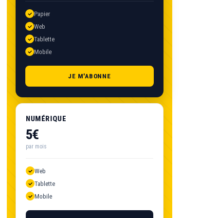
Papier
Web
Tablette
Mobile
JE M'ABONNE
NUMÉRIQUE
5€
par mois
Web
Tablette
Mobile