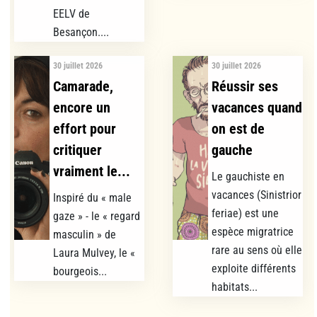
EELV de
Besançon....
30 juillet 2026
30 juillet 2026
Camarade,
Réussir ses
encore un
vacances quand
effort pour
on est de
critiquer
gauche
vraiment le...
Le gauchiste en
vacances (Sinistrior
Inspiré du « male
feriae) est une
gaze » - le « regard
espèce migratrice
masculin » de
rare au sens où elle
Laura Mulvey, le «
exploite différents
bourgeois...
habitats...