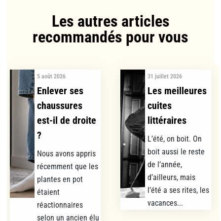
Les autres articles
recommandés pour vous​
5 août 2026
31 juillet 2026
Enlever ses
Les meilleures
chaussures
cuites
est-il de droite
littéraires
?
L’été, on boit. On
boit aussi le reste
Nous avons appris
de l’année,
récemment que les
d’ailleurs, mais
plantes en pot
l’été a ses rites, les
étaient
vacances...
réactionnaires
selon un ancien élu