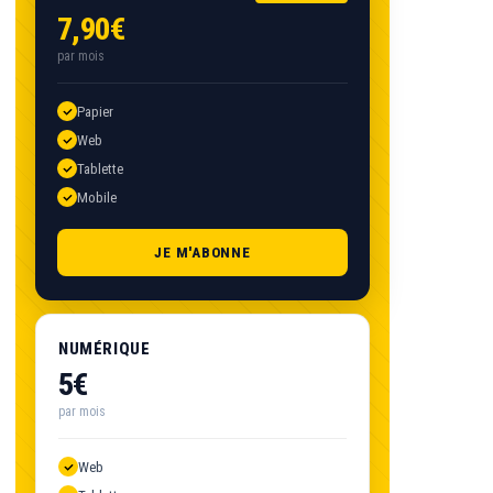
7,90€
par mois
Papier
Web
Tablette
Mobile
JE M'ABONNE
NUMÉRIQUE
5€
par mois
Web