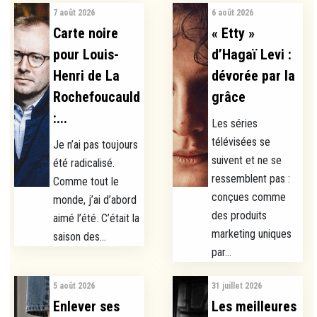
7 août 2026
6 août 2026
Carte noire
« Etty »
pour Louis-
d’Hagaï Levi :
Henri de La
dévorée par la
Rochefoucauld
grâce
:...
Les séries
télévisées se
Je n’ai pas toujours
suivent et ne se
été radicalisé.
ressemblent pas :
Comme tout le
conçues comme
monde, j’ai d’abord
des produits
aimé l’été. C’était la
marketing uniques
saison des...
par...
5 août 2026
31 juillet 2026
Enlever ses
Les meilleures