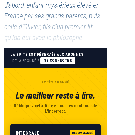
d’abord, enfant mystérieux élevé en
France par ses grands-parents, puis
celle d’Olivier, fils d’un premier lit
qu’Ida eut avec le philosophe
LA SUITE EST RÉSERVÉE AUX ABONNÉS.
DÉJÀ ABONNÉ ?
SE CONNECTER
ACCÈS ABONNÉ
Le meilleur reste à lire.
Débloquez cet article et tous les contenus de
L'Incorrect.
INTÉGRALE
RECOMMANDÉ