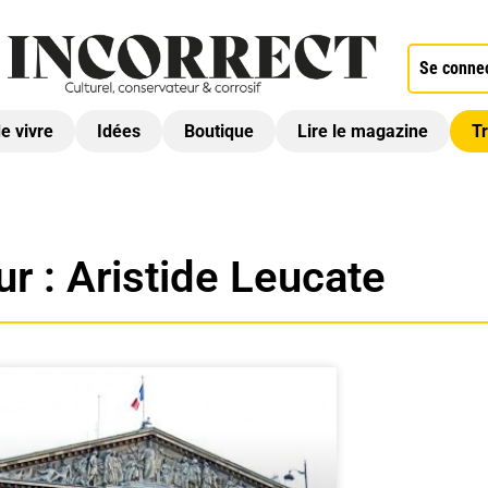
Se conne
de vivre
Idées
Boutique
Lire le magazine
Tr
ur :
Aristide Leucate