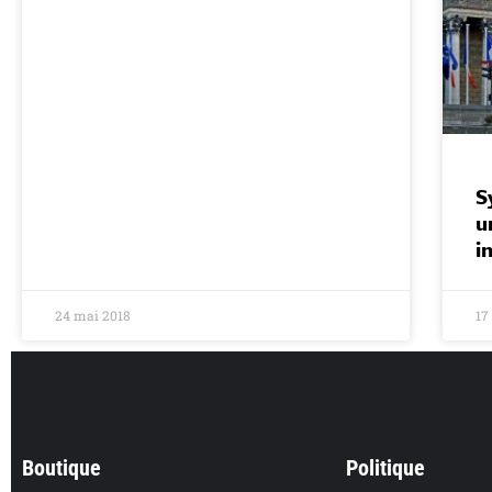
S
u
i
24 mai 2018
17
Boutique
Politique