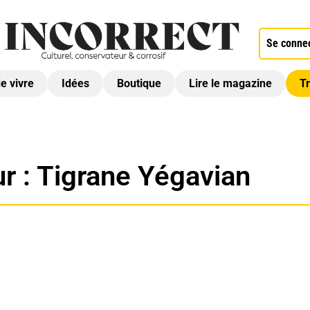
Se conne
de vivre
Idées
Boutique
Lire le magazine
Tr
r :
Tigrane Yégavian