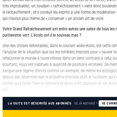
très improbable), un soudain « rafraîchissement » vient donc boulever
le réchauffement ; et il conduit les esprits à une forme de modératio
qui n’exclut plus même de « conserver » un ancien art de vivre.
Votre Grand Rafraîchissement est entre autres une satire de tous les
puritanisme vert. L’écolo est-il le nouveau mao ?
Une des choses détestables, dans le courant woke-écolo, est cette cert
l’analyse de la situation que sur les remèdes imposés pour « sauver la
refaçonner le monde à toute vitesse dans un sens contraire à celui suiv
pourtant, nous ont habitués à quantité de positions erronées. De mê
sanguinaire régime chinois comme un exemple, de même les écologiste
depuis des décennies que le problème principal était le nucléaire, qu’il 
s’avise qu’il fallait faire le contraire et qu’on s’est appauvri en les é
loin
LA SUITE EST RÉSERVÉE AUX ABONNÉS.
DÉJÀ ABONNÉ ?
SE CONN