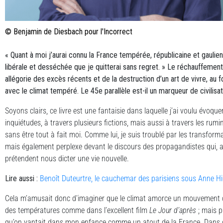
© Benjamin de Diesbach pour l'Incorrect
« Quant à moi j’aurai connu la France tempérée, républicaine et gaulien
libérale et desséchée que je quitterai sans regret. » Le réchauffemen
allégorie des excès récents et de la destruction d’un art de vivre, au f
avec le climat tempéré. Le 45e parallèle est-il un marqueur de civilisat
Soyons clairs, ce livre est une fantaisie dans laquelle j’ai voulu évoqu
inquiétudes, à travers plusieurs fictions, mais aussi à travers les rum
sans être tout à fait moi. Comme lui, je suis troublé par les transforma
mais également perplexe devant le discours des propagandistes qui, 
prétendent nous dicter une vie nouvelle.
Lire aussi :
Benoît Duteurtre, le cauchemar des parisiens sous Anne H
Cela m’amusait donc d’imaginer que le climat amorce un mouvement c
des températures comme dans l’excellent film
Le Jour d’après
; mais p
qu’on vantait dans mon enfance comme un atout de la France. Dans 