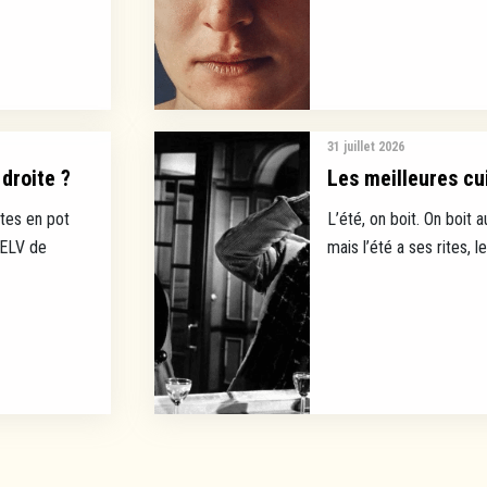
31 juillet 2026
droite ?
Les meilleures cui
tes en pot
L’été, on boit. On boit a
EELV de
mais l’été a ses rites, l