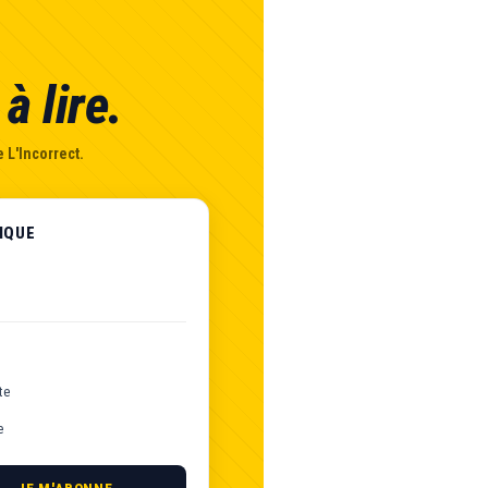
à lire.
 L'Incorrect.
IQUE
te
e