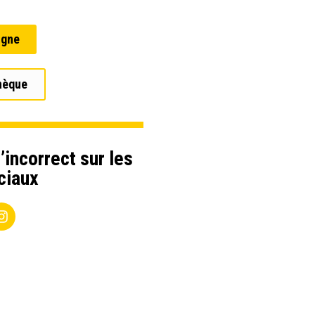
igne
hèque
’incorrect sur les
ciaux