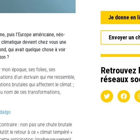
Je donne en l
ne, puis l’Europe américaine, néo-
Envoyer un c
t climatique devient chez vous une
ond, qui avait quelque chose à voir
ion ?
Retrouvez l
er mon époque, ses folies, ses
inations d’un écrivain qui me ressemble,
réseaux so
tions brutales qui affectent le climat ;
au nom de ces transformations,
idalgo
ontraire : non pas une chute brutale
lutôt le retour à ce « climat tempéré »
cette anticipation (malheureusement