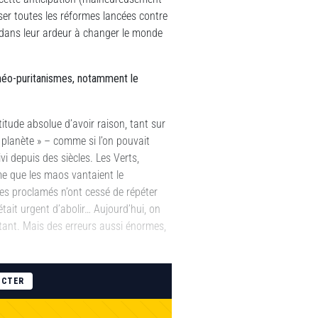
ser toutes les réformes lancées contre
n dans leur ardeur à changer le monde
 néo-puritanismes, notamment le
itude absolue d’avoir raison, tant sur
 planète » – comme si l’on pouvait
i depuis des siècles. Les Verts,
me que les maos vantaient le
s proclamés n’ont cessé de répéter
était urgent d’abolir… Aujourd’hui, on
coutant. Mais des erreurs aussi énormes,
ECTER