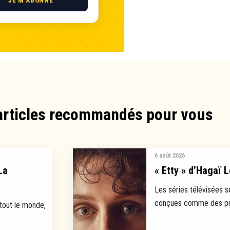
JE M'ABONNE
articles recommandés pour vous​
6 août 2026
La
« Etty » d’Hagaï L
Les séries télévisées s
conçues comme des prod
 tout le monde,
.