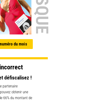
 numéro du mois
incorrect
et défiscalisez !
e partenaire
 pouvez obtenir une
 de 66% du montant de