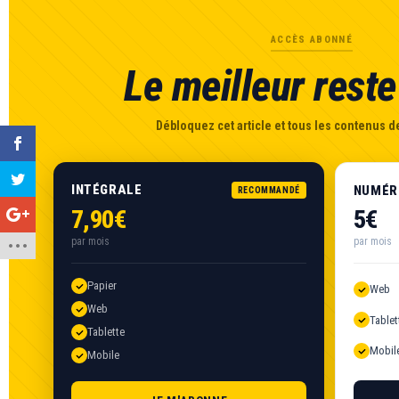
ACCÈS ABONNÉ
Le meilleur reste 
Débloquez cet article et tous les contenus de
INTÉGRALE
NUMÉR
RECOMMANDÉ
7,90€
5€
par mois
par mois
Papier
Web
Web
Tablet
Tablette
Mobil
Mobile