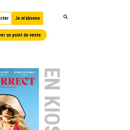
cter
Je m'abonne
er un point de vente
EN KIOSQUE