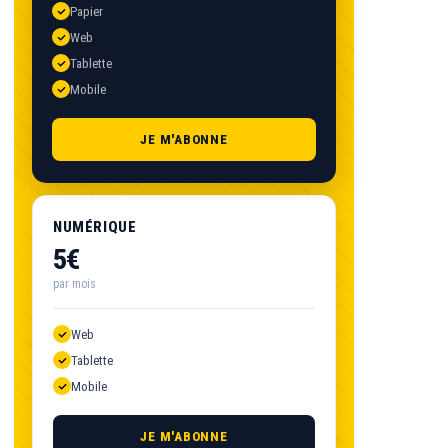
Papier
Web
Tablette
Mobile
JE M'ABONNE
NUMÉRIQUE
5€
par mois
Web
Tablette
Mobile
JE M'ABONNE