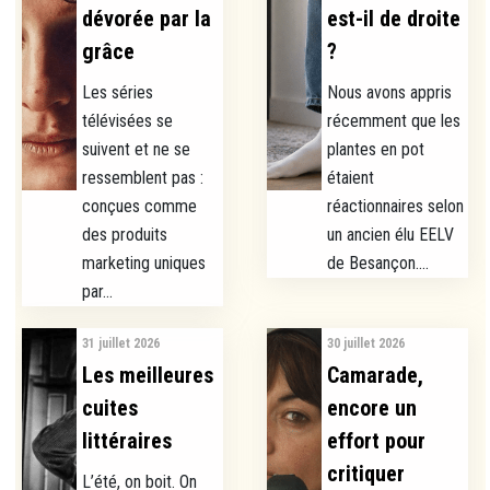
dévorée par la
est-il de droite
grâce
?
Les séries
Nous avons appris
télévisées se
récemment que les
suivent et ne se
plantes en pot
ressemblent pas :
étaient
conçues comme
réactionnaires selon
des produits
un ancien élu EELV
marketing uniques
de Besançon....
par...
31 juillet 2026
30 juillet 2026
Les meilleures
Camarade,
cuites
encore un
littéraires
effort pour
critiquer
L’été, on boit. On