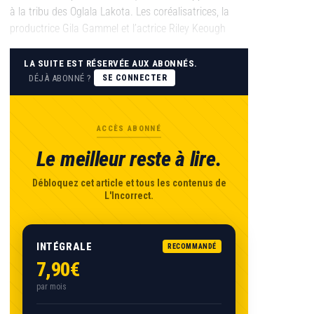
à la tribu des Oglala Lakota. Les coréalisatrices, la
productrice Gila Gammel et l’actrice Riley Keough
LA SUITE EST RÉSERVÉE AUX ABONNÉS.
DÉJÀ ABONNÉ ?
SE CONNECTER
ACCÈS ABONNÉ
Le meilleur reste à lire.
Débloquez cet article et tous les contenus de
L'Incorrect.
INTÉGRALE
RECOMMANDÉ
7,90€
par mois