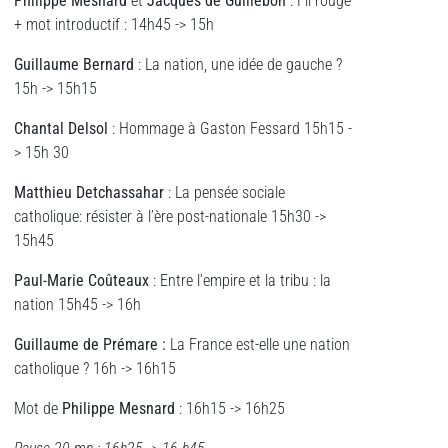
Philippe Mesnard
et
Jacques de Guillebon
: Fil rouge
+ mot introductif : 14h45 -> 15h
Guillaume Bernard
: La nation, une idée de gauche ?
15h -> 15h15
Chantal Delsol
: Hommage à Gaston Fessard 15h15 -
> 15h 30
Matthieu Detchassahar
: La pensée sociale
catholique: résister à l’ère post-nationale 15h30 ->
15h45
Paul-Marie Coûteaux
: Entre l’empire et la tribu : la
nation 15h45 -> 16h
Guillaume de Pr
émare :
La France est-elle une nation
catholique ? 16h -> 16h15
Mot de
Philippe Mesnard
: 16h15 -> 16h25