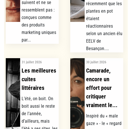
suivent et ne se
récemment que les
ressemblent pas :
plantes en pot
conçues comme
étaient
des produits
réactionnaires
marketing uniques
selon un ancien élu
par...
EELV de
Besançon....
31 juillet 2026
30 juillet 2026
Les meilleures
Camarade,
cuites
encore un
littéraires
effort pour
critiquer
L’été, on boit. On
vraiment le...
boit aussi le reste
de l’année,
Inspiré du « male
d’ailleurs, mais
gaze » - le « regard
l’été a ses rites, les