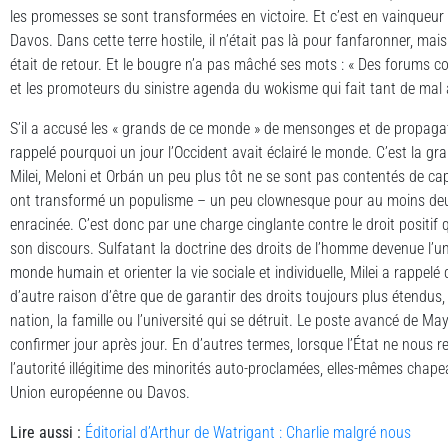
les promesses se sont transformées en victoire. Et c’est en vainqueur 
Davos. Dans cette terre hostile, il n’était pas là pour fanfaronner, mai
était de retour. Et le bougre n’a pas mâché ses mots : « Des forums c
et les promoteurs du sinistre agenda du wokisme qui fait tant de mal à
S’il a accusé les « grands de ce monde » de mensonges et de propagatio
rappelé pourquoi un jour l’Occident avait éclairé le monde. C’est la 
Milei, Meloni et Orbán un peu plus tôt ne se sont pas contentés de capi
ont transformé un populisme – un peu clownesque pour au moins deux 
enracinée. C’est donc par une charge cinglante contre le droit positif q
son discours. Sulfatant la doctrine des droits de l’homme devenue l’u
monde humain et orienter la vie sociale et individuelle, Milei a rappelé q
d’autre raison d’être que de garantir des droits toujours plus étendus, 
nation, la famille ou l’université qui se détruit. Le poste avancé de 
confirmer jour après jour. En d’autres termes, lorsque l’État ne nous
l’autorité illégitime des minorités auto-proclamées, elles-mêmes chap
Union européenne ou Davos.
Lire aussi :
Éditorial d’Arthur de Watrigant : Charlie malgré nous