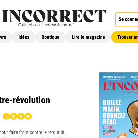
Se conne
ivre
Idées
Boutique
Lire le magazine
Trouver un
tre-révolution
our faire front contre le retour du