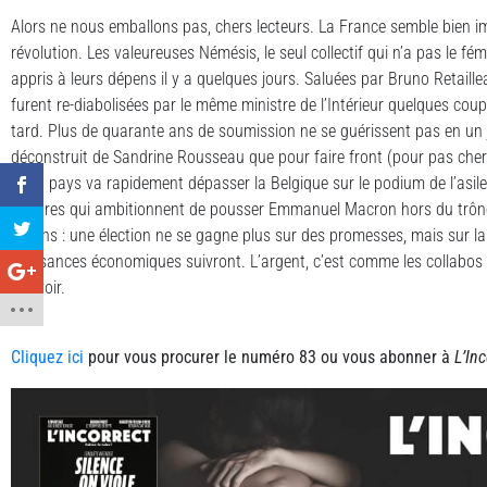
Alors ne nous emballons pas, chers lecteurs. La France semble bien i
révolution. Les valeureuses Némésis, le seul collectif qui n’a pas le fém
appris à leurs dépens il y a quelques jours. Saluées par Bruno Retaille
furent re-diabolisées par le même ministre de l’Intérieur quelques co
tard. Plus de quarante ans de soumission ne se guérissent pas en un jo
déconstruit de Sandrine Rousseau que pour faire front (pour pas cher)
beau pays va rapidement dépasser la Belgique sur le podium de l’asile
peintres qui ambitionnent de pousser Emmanuel Macron hors du trône 
voisins : une élection ne se gagne plus sur des promesses, mais sur la c
puissances économiques suivront. L’argent, c’est comme les collabos 
pouvoir.
Cliquez ici
pour vous procurer le numéro 83 ou vous abonner à
L’Inc