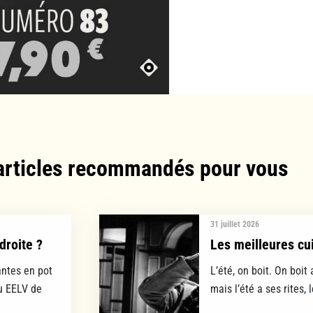
articles recommandés pour vous​
31 juillet 2026
droite ?
Les meilleures cui
ntes en pot
L’été, on boit. On boit 
lu EELV de
mais l’été a ses rites, 