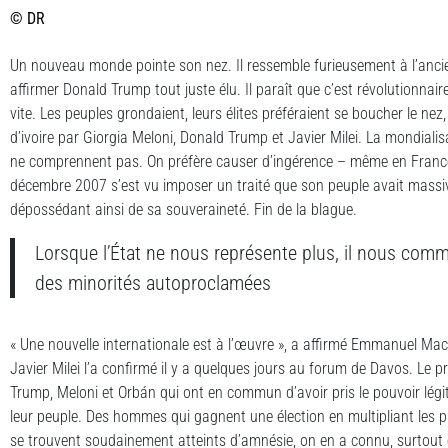
© DR
Un nouveau monde pointe son nez. Il ressemble furieusement à l’ancien
affirmer Donald Trump tout juste élu. Il paraît que c’est révolutionna
vite. Les peuples grondaient, leurs élites préféraient se boucher le nez,
d’ivoire par Giorgia Meloni, Donald Trump et Javier Milei. La mondialisa
ne comprennent pas. On préfère causer d’ingérence – même en France,
décembre 2007 s’est vu imposer un traité que son peuple avait massiv
dépossédant ainsi de sa souveraineté. Fin de la blague.
Lorsque l’État ne nous représente plus, il nous comma
des minorités autoproclamées
« Une nouvelle internationale est à l’œuvre », a affirmé Emmanuel Macr
Javier Milei l’a confirmé il y a quelques jours au forum de Davos. Le pr
Trump, Meloni et Orbán qui ont en commun d’avoir pris le pouvoir légi
leur peuple. Des hommes qui gagnent une élection en multipliant les 
se trouvent soudainement atteints d’amnésie, on en a connu, surtout e