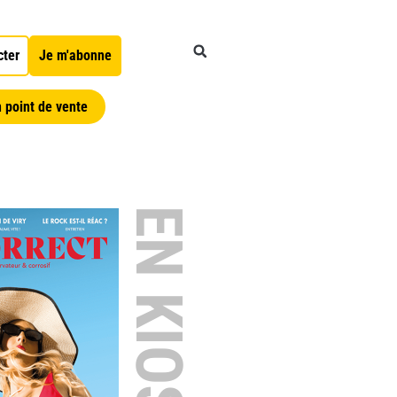
cter
Je m'abonne
 point de vente
EN KIOSQUE