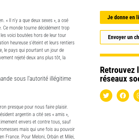
Je donne en l
. « Il n’y a que deux sexes », a osé
ire. Ce monde tourne décidément trop
 les voici boutées hors de leur tour
Envoyer un c
tion heureuse s’éteint et leurs rentiers
 le pays qui pourtant un jour de
ement rejeté deux ans plus tôt, la
Retrouvez l
réseaux so
nde sous l’autorité illégitime
on presque pour nous faire plaisir.
ésident argentin a cité ses « amis »,
timement envers et contre tous, sauf
promesses mais qui une fois au pouvoir
n France. Pour Meloni, Orbán et Milei,