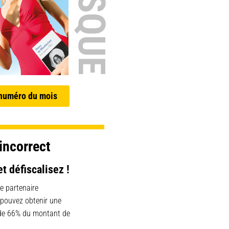
 numéro du mois
incorrect
et défiscalisez !
e partenaire
 pouvez obtenir une
 de 66% du montant de