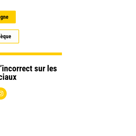
igne
hèque
’incorrect sur les
ciaux