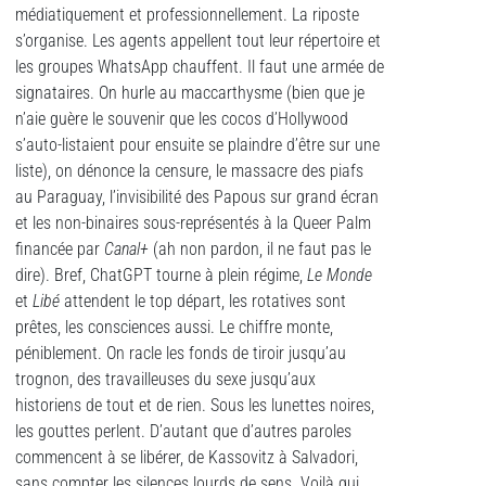
médiatiquement et professionnellement. La riposte
s’organise. Les agents appellent tout leur répertoire et
les groupes WhatsApp chauffent. Il faut une armée de
signataires. On hurle au maccarthysme (bien que je
n’aie guère le souvenir que les cocos d’Hollywood
s’auto-listaient pour ensuite se plaindre d’être sur une
liste), on dénonce la censure, le massacre des piafs
au Paraguay, l’invisibilité des Papous sur grand écran
et les non-binaires sous-représentés à la Queer Palm
financée par
Canal+
(ah non pardon, il ne faut pas le
dire). Bref, ChatGPT tourne à plein régime,
Le Monde
et
Libé
attendent le top départ, les rotatives sont
prêtes, les consciences aussi. Le chiffre monte,
péniblement. On racle les fonds de tiroir jusqu’au
trognon, des travailleuses du sexe jusqu’aux
historiens de tout et de rien. Sous les lunettes noires,
les gouttes perlent. D’autant que d’autres paroles
commencent à se libérer, de Kassovitz à Salvadori,
sans compter les silences lourds de sens. Voilà qui