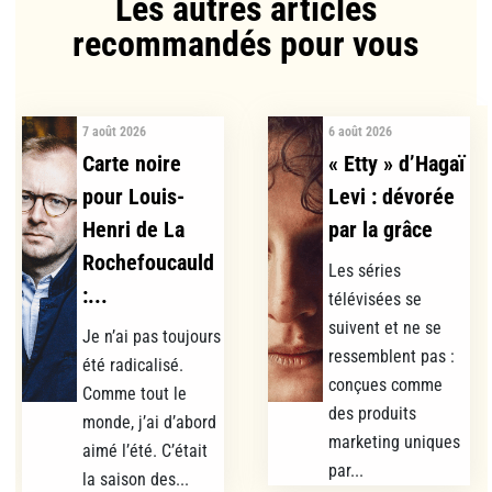
Les autres articles
recommandés pour vous​
7 août 2026
6 août 2026
Carte noire
« Etty » d’Hagaï
pour Louis-
Levi : dévorée
Henri de La
par la grâce
Rochefoucauld
Les séries
:...
télévisées se
suivent et ne se
Je n’ai pas toujours
ressemblent pas :
été radicalisé.
conçues comme
Comme tout le
des produits
monde, j’ai d’abord
marketing uniques
aimé l’été. C’était
par...
la saison des...