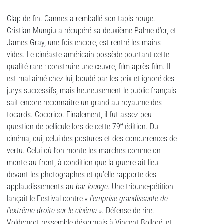
Clap de fin. Cannes a remballé son tapis rouge.
Cristian Mungiu a récupéré sa deuxième Palme d’or, et
James Gray, une fois encore, est rentré les mains
vides. Le cinéaste américain possède pourtant cette
qualité rare : construire une œuvre, film après film. Il
est mal aimé chez lui, boudé par les prix et ignoré des
jurys successifs, mais heureusement le public français
sait encore reconnaître un grand au royaume des
tocards. Cocorico. Finalement, il fut assez peu
e
question de pellicule lors de cette 79
édition. Du
cinéma, oui, celui des postures et des concurrences de
vertu. Celui où l’on monte les marches comme on
monte au front, à condition que la guerre ait lieu
devant les photographes et qu’elle rapporte des
applaudissements au
bar lounge
. Une tribune-pétition
lançait le Festival contre
« l’emprise grandissante de
l’extrême droite sur le cinéma »
. Défense de rire.
Voldemort ressemble désormais à Vincent Bolloré, et