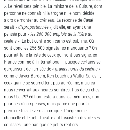
». Le réveil sera pénible. La ministre de la Culture, dont
personne ne connaît ni la trogne ni le nom, décide
alors de monter au créneau. La réponse de
Canal
serait
« disproportionnée »
, dit-elle, en ayant une
pensée pour
« les 260 000 emplois de la filière du
cinéma »
. Le but contre son camp est sublime. Où
sont donc les 256 500 signataires manquants ? On
pourrait faire la liste de ceux qui n’ont pas signé, en
France comme à l’international – puisque certains se
gargarisent de l’arrivée de
« grands noms du cinéma »
comme Javier Bardem, Ken Loach ou Walter Salles –,
ceux qui ne se soumettent pas au régime, mais ça
nous renverrait aux heures sombres. Pas de ça chez
e
nous ! La 79
édition restera dans les mémoires, non
pour ses récompenses, mais parce que pour la
première fois, le vernis a craqué. L’hégémonie
chancelle et le petit théâtre antifasciste a dévoilé ses
coulisses : une panique de petits rentiers.