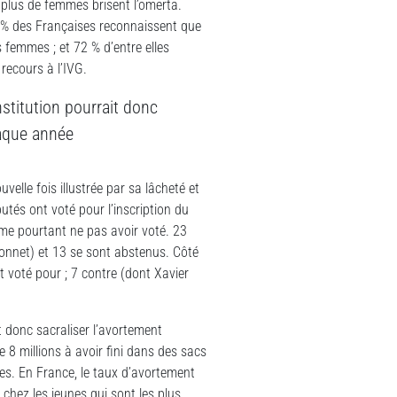
n plus de femmes brisent l’omerta.
2 % des Françaises reconnaissent que
s femmes ; et 72 % d’entre elles
recours à l’IVG.
nstitution pourrait donc
haque année
velle fois illustrée par sa lâcheté et
tés ont voté pour l’inscription du
rme pourtant ne pas avoir voté. 23
onnet) et 13 se sont abstenus. Côté
nt voté pour ; 7 contre (dont Xavier
it donc sacraliser l’avortement
 8 millions à avoir fini dans des sacs
es. En France, le taux d’avortement
chez les jeunes qui sont les plus