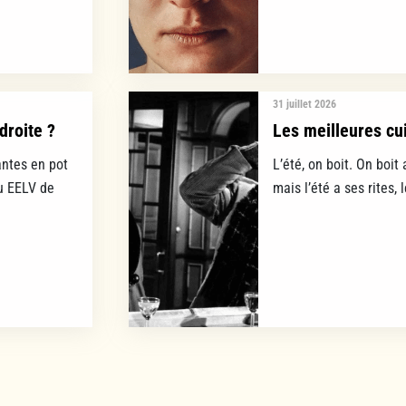
31 juillet 2026
droite ?
Les meilleures cui
ntes en pot
L’été, on boit. On boit 
lu EELV de
mais l’été a ses rites, 