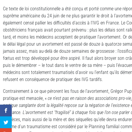
Ce texte de loi constitutionnelle a été conçu et porté comme une répon
suprême américaine du 24 juin de ne plus garantir le droit à l’avorteme
également censé pallier les difficultés d’accès à l’IVG en France. Le C
obstétriciens français avait pourtant prévenu : plus les délais sont ra
tard, et moins les médecins acceptent de pratiquer l’avortement. Or depui
le délai légal pour un avortement est passé de douze à quatorze sema
jamais assez, mais au-delà de douze semaines de grossesse : l’ossific
fœtus est trop développé pour être aspiré. Il faut alors broyer son crâ
puis le démembrer – le tout dans le ventre de sa mère – puis l’évac
médecins sont totalement traumatisés d’avoir vu l’enfant qu’ils démem
refusent en conséquence de pratiquer des IVG tardifs.
Contrairement à ce que pérorent les fous de l’avortement, Grégor Puppi
pratique est menacée, «
ce n’est pas en raison des associations pro-vie,
pratique sanglante dont la légalité repose sur la négation de l’existence 
naissance. L’avortement est “fragilisé” à chaque fois que l’on ose parler 
en pièces, mais aussi de la mère et des séquelles qu’elle devra endurer
comme d’un traumatisme est considéré par le Planning familial comme 