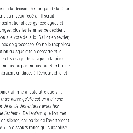
se à la décision historique de la Cour
nt au niveau fédéral. Il serait
onseil national des gynécologues et
llongés, plus les femmes se décident
s le vote de la loi Gaillot en février,
ines de grossesse. On ne le rappellera
ation du squelette a démarré et le
ne et sa cage thoracique à la pince,
uer morceaux par morceaux. Nombre de
braient en direct à l’échographie, et
nck affirme à juste titre que si la
 mais parce qu’elle est un mal : une
et de la vie des enfants avant leur
de l’enfant
». De l’enfant que l’on met
 en silence, car parler de l’avortement
« un discours rance qui culpabilise