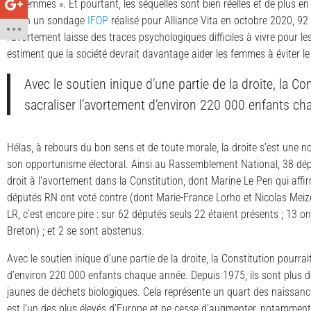
les femmes ». Et pourtant, les séquelles sont bien réelles et de plus e
Selon un sondage
IFOP
réalisé pour Alliance Vita en octobre 2020, 9
l’avortement laisse des traces psychologiques difficiles à vivre pour le
estiment que la société devrait davantage aider les femmes à éviter le 
Avec le soutien inique d’une partie de la droite, la Co
sacraliser l’avortement d’environ 220 000 enfants c
Hélas, à rebours du bon sens et de toute morale, la droite s’est une nou
son opportunisme électoral. Ainsi au Rassemblement National, 38 dépu
droit à l’avortement dans la Constitution, dont Marine Le Pen qui affi
députés RN ont voté contre (dont Marie-France Lorho et Nicolas Meiz
LR, c’est encore pire : sur 62 députés seuls 22 étaient présents ; 13 o
Breton) ; et 2 se sont abstenus.
Avec le soutien inique d’une partie de la droite, la Constitution pourra
d’environ 220 000 enfants chaque année. Depuis 1975, ils sont plus de
jaunes de déchets biologiques. Cela représente un quart des naissanc
est l’un des plus élevés d’Europe et ne cesse d’augmenter, notamment 