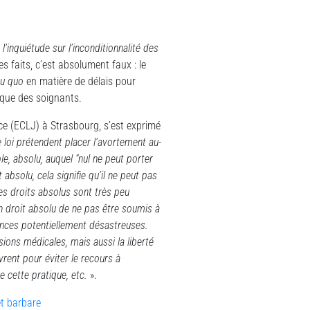
à
l’inqui
étude sur l’inconditionnalité des
es faits, c’est absolument faux : le
tu quo
en matière de délais pour
ique des soignants.
ice (ECLJ) à Strasbourg, s’est exprimé
 loi prétendent placer l’avortement au-
e, absolu, auquel “nul ne peut porter
 absolu, cela signifie qu’il ne peut pas
 Les droits absolus sont très peu
 un droit absolu de ne pas être soumis à
uences potentiellement désastreuses.
ions médicales, mais aussi la liberté
rent pour éviter le recours à
e cette pratique, etc.
».
et barbare