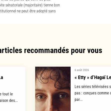
te sénatoriale (majoritaire) tienne bon
titutionnel ne peut être adopté sans
articles recommandés pour vous​
6 août 2026
La
« Etty » d’Hagaï L
Les séries télévisées 
pas : conçues comme d
e tout le
par...
aison des...