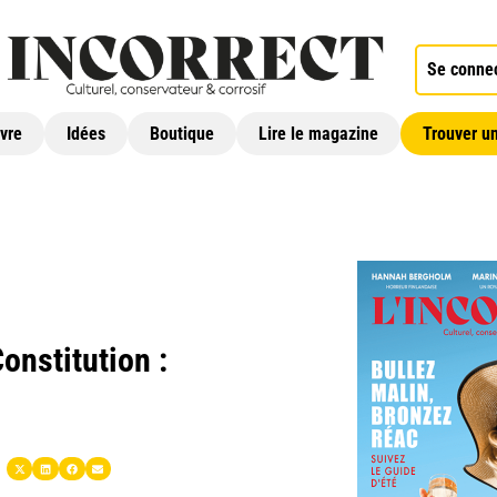
Se conne
ivre
Idées
Boutique
Lire le magazine
Trouver un
onstitution :