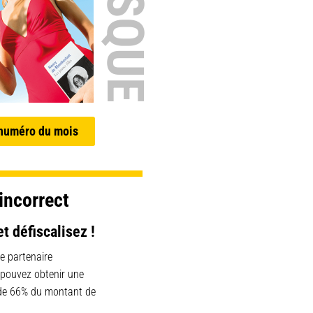
 numéro du mois
incorrect
et défiscalisez !
e partenaire
 pouvez obtenir une
 de 66% du montant de