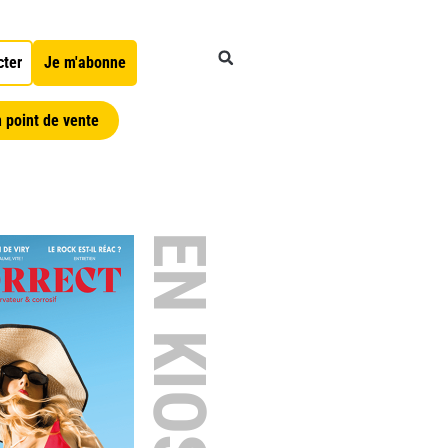
cter
Je m'abonne
 point de vente
EN KIOSQUE