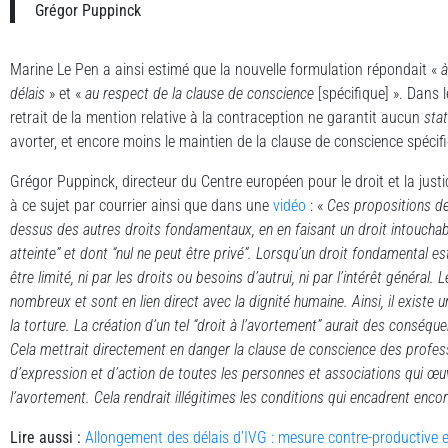
Grégor Puppinck
Marine Le Pen a ainsi estimé que la nouvelle formulation répondait «
délais
» et «
au respect de la clause de conscience
[spécifique] ». Dans l
retrait de la mention relative à la contraception ne garantit aucun
sta
avorter, et encore moins le maintien de la clause de conscience spécif
Grégor Puppinck, directeur du Centre européen pour le droit et la just
à ce sujet par courrier ainsi que dans une
vidéo
: «
Ces propositions de
dessus des autres droits fondamentaux, en en faisant un droit intouchabl
atteinte” et dont “nul ne peut être privé”. Lorsqu’un droit fondamental est
être limité, ni par les droits ou besoins d’autrui, ni par l’intérêt général.
nombreux et sont en lien direct avec la dignité humaine. Ainsi, il existe
la torture. La création d’un tel “droit à l’avortement” aurait des conséq
Cela mettrait directement en danger la clause de conscience des profess
d’expression et d’action de toutes les personnes et associations qui œuv
l’avortement. Cela rendrait illégitimes les conditions qui encadrent encor
Lire aussi
:
Allongement des délais d’IVG : mesure contre-productive 