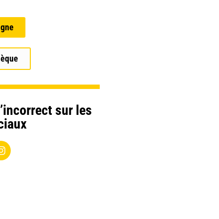
igne
hèque
’incorrect sur les
ciaux