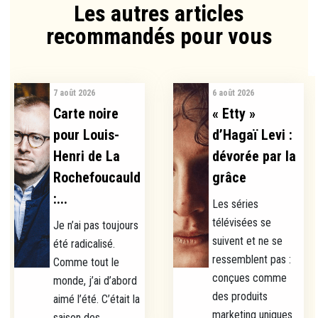
Les autres articles
recommandés pour vous​
7 août 2026
6 août 2026
Carte noire
« Etty »
pour Louis-
d’Hagaï Levi :
Henri de La
dévorée par la
Rochefoucauld
grâce
:...
Les séries
télévisées se
Je n’ai pas toujours
suivent et ne se
été radicalisé.
ressemblent pas :
Comme tout le
conçues comme
monde, j’ai d’abord
des produits
aimé l’été. C’était la
marketing uniques
saison des...