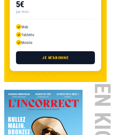
5€
par mois
Web
Tablette
Mobile
JE M'ABONNE