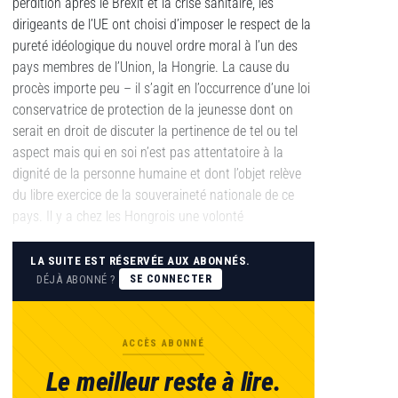
perdition après le Brexit et la crise sanitaire, les
dirigeants de l’UE ont choisi d’imposer le respect de la
pureté idéologique du nouvel ordre moral à l’un des
pays membres de l’Union, la Hongrie. La cause du
procès importe peu – il s’agit en l’occurrence d’une loi
conservatrice de protection de la jeunesse dont on
serait en droit de discuter la pertinence de tel ou tel
aspect mais qui en soi n’est pas attentatoire à la
dignité de la personne humaine et dont l’objet relève
du libre exercice de la souveraineté nationale de ce
pays. Il y a chez les Hongrois une volonté
LA SUITE EST RÉSERVÉE AUX ABONNÉS.
DÉJÀ ABONNÉ ?
SE CONNECTER
ACCÈS ABONNÉ
Le meilleur reste à lire.