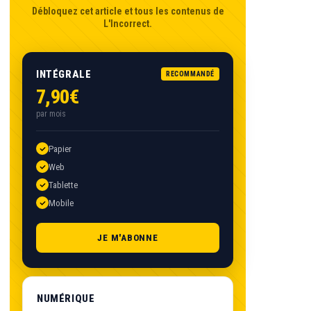
Débloquez cet article et tous les contenus de
L'Incorrect.
INTÉGRALE
RECOMMANDÉ
7,90€
par mois
Papier
Web
Tablette
Mobile
JE M'ABONNE
NUMÉRIQUE