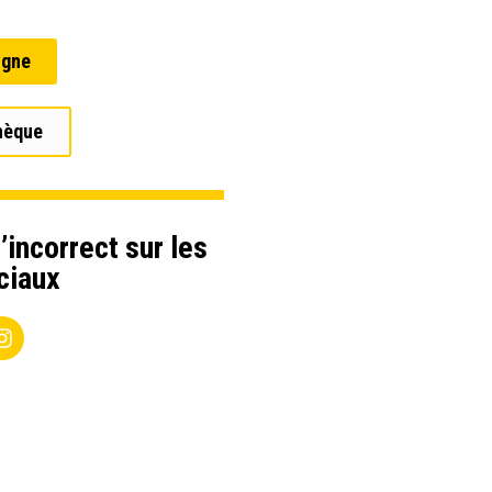
igne
hèque
’incorrect sur les
ciaux