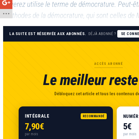
Baverez utilise le terme de démocrature. Peut-être 
méthodes de la démocrature, qui sont celles de 
LA SUITE EST RÉSERVÉE AUX ABONNÉS.
DÉJÀ ABONNÉ ?
SE CONN
ACCÈS ABONNÉ
Le meilleur reste 
Débloquez cet article et tous les contenus de
INTÉGRALE
NUMÉR
RECOMMANDÉ
7,90€
5€
par mois
par mois