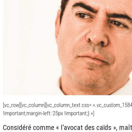
[vc_row][vc_column][vc_column_text css= ».vc_custom_158
!important;margin-left: 25px !important;} »]
Considéré comme « l’avocat des caïds », maî