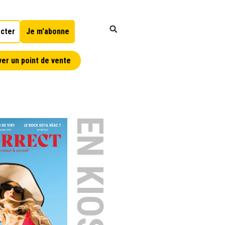
cter
Je m'abonne
er un point de vente
EN KIOSQUE