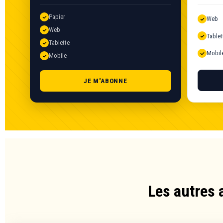
Papier
Web
Web
Tablet
Tablette
Mobil
Mobile
JE M'ABONNE
Les autres 