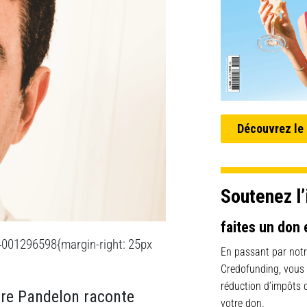
Découvrez le
Soutenez l’
faites un don 
4001296598{margin-right: 25px
En passant par notr
Credofunding, vous
réduction d’impôts
tre Pandelon raconte
votre don.