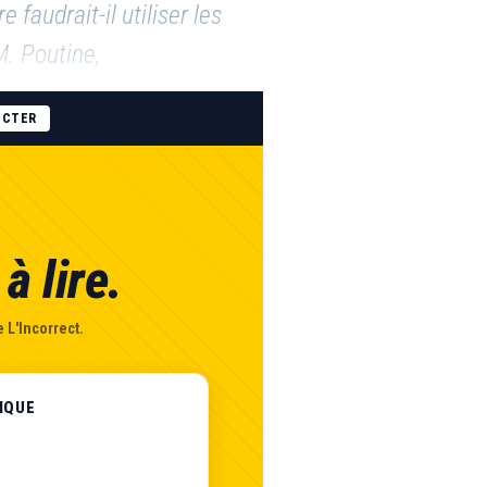
faudrait-il utiliser les
M. Poutine,
ECTER
à lire.
 L'Incorrect.
IQUE