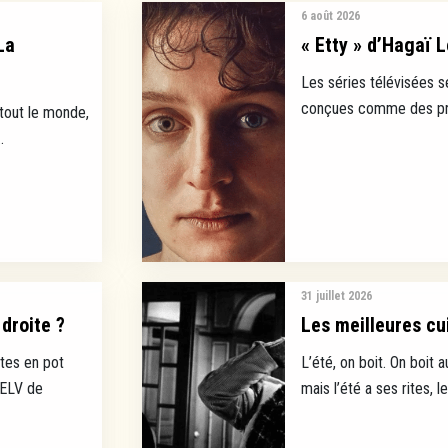
6 août 2026
La
« Etty » d’Hagaï L
Les séries télévisées s
conçues comme des prod
 tout le monde,
.
31 juillet 2026
droite ?
Les meilleures cui
tes en pot
L’été, on boit. On boit a
EELV de
mais l’été a ses rites, l