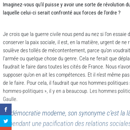
Imaginez-vous qu’il puisse y avoir une sorte de révolution 
laquelle celui-ci serait confronté aux forces de l’ordre ?
Je crois que la guerre civile nous pend au nez si l’on essaie de
conserver la paix sociale, il est, en la matière, urgent de ne r
soulève des tollés de mécontentement, parce qu’on voudrait
l’armée ou quelque chose du genre. Cela ne ferait que déplace
faudrait le faire dans toutes les cités de France. Nous n’avo
supposer qu’on en ait les compétences. Et il n’est même pa
de le faire. Pour cela, il faudrait que nos hommes politique
hommes-politiques », il y en a beaucoup. Les hommes politi
Gaulle.
La démocratie moderne, son synonyme c’est la l
cependant une pacification des relations sociales