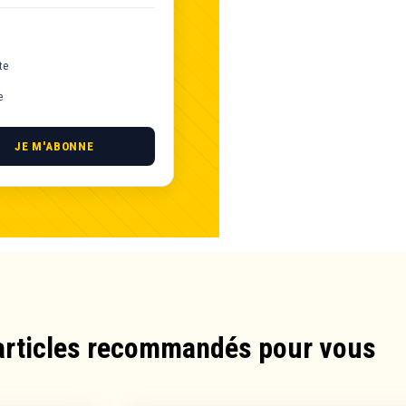
te
e
JE M'ABONNE
articles recommandés pour vous​