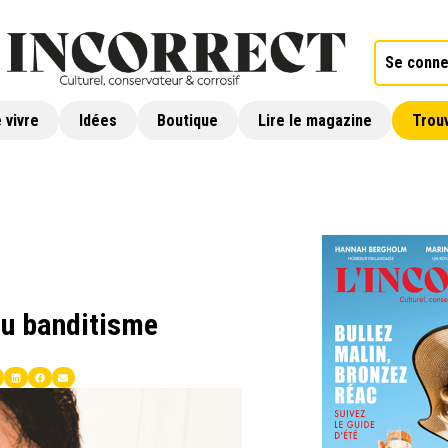
Se conne
 vivre
Idées
Boutique
Lire le magazine
Trouv
au banditisme