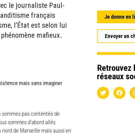
ec le journaliste Paul-
 banditisme français
Je donne en l
sme, l’État est selon lui
e phénomène mafieux.
Envoyer un c
Retrouvez l
réseaux so
xistence mais sans imaginer
ous sommes pas contentés de
ous sommes d’abord allés
s nord de Marseille mais aussi en