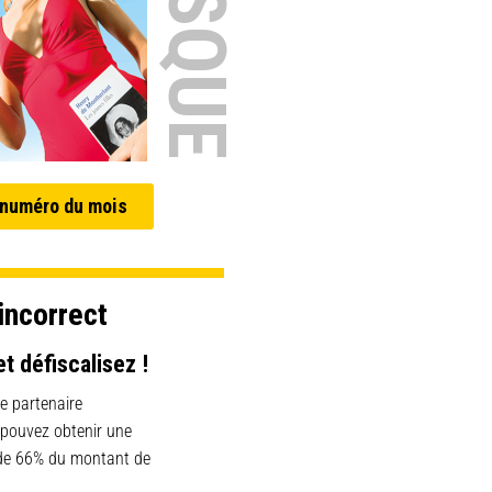
 numéro du mois
incorrect
et défiscalisez !
e partenaire
 pouvez obtenir une
 de 66% du montant de