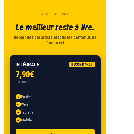
ACCÈS ABONNÉ
Le meilleur reste à lire.
Débloquez cet article et tous les contenus de
L'Incorrect.
INTÉGRALE
RECOMMANDÉ
7,90€
par mois
Papier
Web
Tablette
Mobile