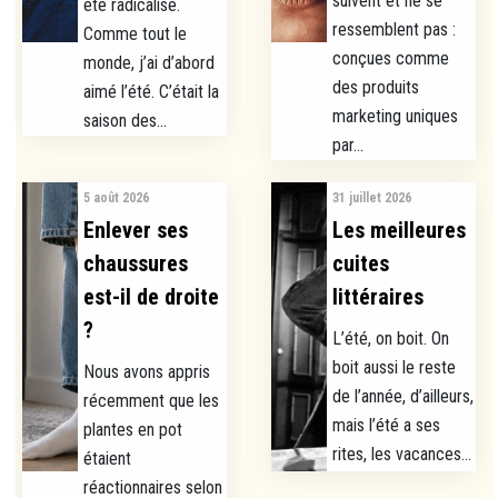
suivent et ne se
été radicalisé.
ressemblent pas :
Comme tout le
conçues comme
monde, j’ai d’abord
des produits
aimé l’été. C’était la
marketing uniques
saison des...
par...
5 août 2026
31 juillet 2026
Enlever ses
Les meilleures
chaussures
cuites
est-il de droite
littéraires
?
L’été, on boit. On
boit aussi le reste
Nous avons appris
de l’année, d’ailleurs,
récemment que les
mais l’été a ses
plantes en pot
rites, les vacances...
étaient
réactionnaires selon