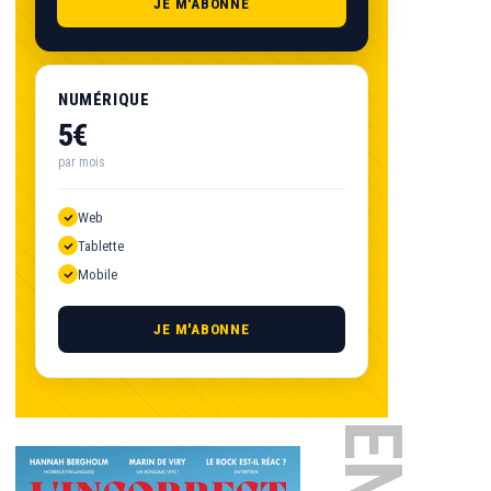
JE M'ABONNE
NUMÉRIQUE
5€
par mois
Web
Tablette
Mobile
JE M'ABONNE