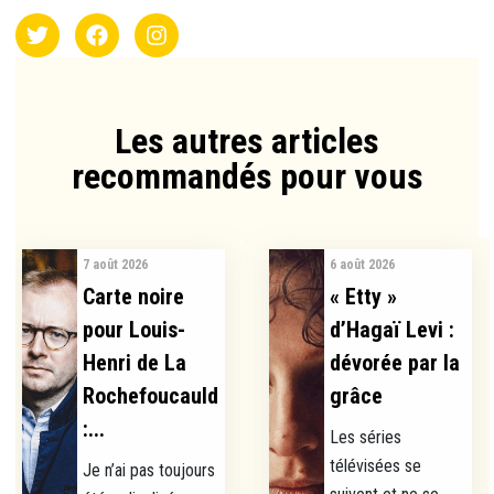
Les autres articles
recommandés pour vous​
7 août 2026
6 août 2026
Carte noire
« Etty »
pour Louis-
d’Hagaï Levi :
Henri de La
dévorée par la
Rochefoucauld
grâce
:...
Les séries
télévisées se
Je n’ai pas toujours