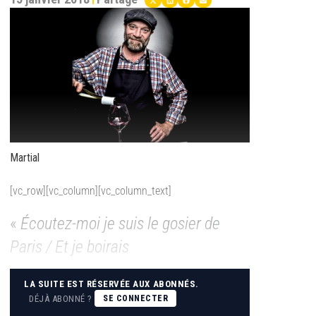
Martial
[vc_row][vc_column][vc_column_text]
«
Écoutez-moi je suis le gosier de
Paris / Et je boirais
LA SUITE EST RÉSERVÉE AUX ABONNÉS.
DÉJÀ ABONNÉ ?
SE CONNECTER