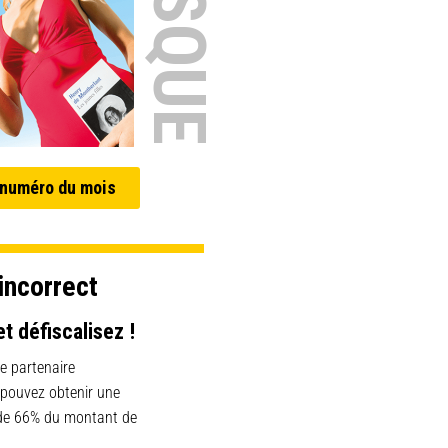
 numéro du mois
incorrect
et défiscalisez !
e partenaire
 pouvez obtenir une
 de 66% du montant de