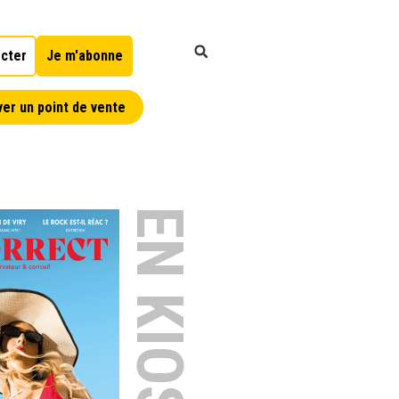
cter
Je m'abonne
er un point de vente
EN KIOSQUE