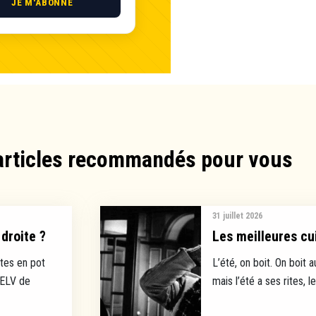
JE M'ABONNE
articles recommandés pour vous​
31 juillet 2026
droite ?
Les meilleures cui
tes en pot
L’été, on boit. On boit a
EELV de
mais l’été a ses rites, l