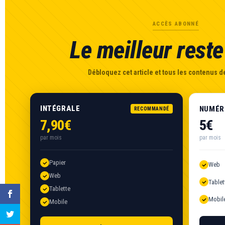
ACCÈS ABONNÉ
Le meilleur reste 
Débloquez cet article et tous les contenus de
INTÉGRALE
NUMÉR
RECOMMANDÉ
7,90€
5€
par mois
par mois
Papier
Web
Web
Tablet
Tablette
Mobil
Mobile