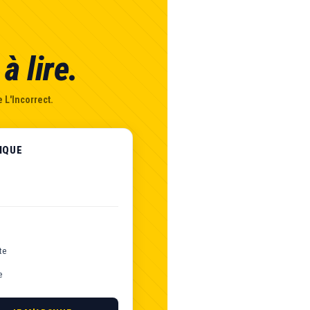
à lire.
 L'Incorrect.
IQUE
te
e