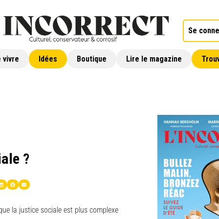
Se conne
 vivre
Idées
Boutique
Lire le magazine
Trouv
iale ?
ue la justice sociale est plus complexe