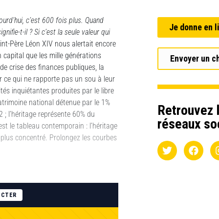
ourd’hui, c’est 600 fois plus. Quand
Je donne en l
nifie-t-il ? Si c’est la seule valeur qui
nt-Père Léon XIV nous alertait encore
 capital que les mille générations
Envoyer un c
e crise des finances publiques, la
r ce qui ne rapporte pas un sou à leur
ités inquiétantes produites par le libre
patrimoine national détenue par le 1%
Retrouvez l
 ; l’héritage représente 60% du
réseaux so
st le tableau contemporain : l’héritage
n plus concentré. Prolongez les courbes
ECTER