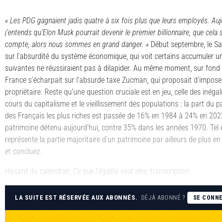
« Les PDG gagnaient jadis quatre à six fois plus que leurs employés. Auj
j’entends qu’Elon Musk pourrait devenir le premier billionnaire, que cela sig
compte, alors nous sommes en grand danger. »
Début septembre, le Sai
sur l’absurdité du système économique, qui voit certains accumuler un
suivantes ne réussiraient pas à dilapider. Au même moment, sur fond d
France s’écharpait sur l’absurde taxe Zucman, qui proposait d’impose
propriétaire. Reste qu’une question cruciale est en jeu, celle des inégal
cours du capitalisme et le vieillissement des populations : la part du 
des Français les plus riches est passée de 16% en 1984 à 24% en 2022
patrimoine détenu aujourd’hui, contre 35% dans les années 1970. Tel e
représente la partie majoritaire d’un patrimoine par ailleurs de plus e
et concluez.
Hasard du calendrier,
Ce que l’égalité veut dire
, transcription
LA SUITE EST RÉSERVÉE AUX ABONNÉS.
DÉJÀ ABONNÉ ?
SE CONN