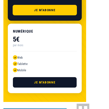
JE M'ABONNE
NUMÉRIQUE
5€
par mois
Web
Tablette
Mobile
JE M'ABONNE