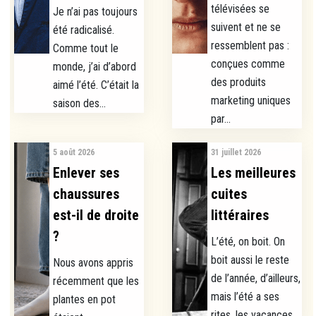
télévisées se
Je n’ai pas toujours
suivent et ne se
été radicalisé.
ressemblent pas :
Comme tout le
conçues comme
monde, j’ai d’abord
des produits
aimé l’été. C’était la
marketing uniques
saison des...
par...
5 août 2026
31 juillet 2026
Enlever ses
Les meilleures
chaussures
cuites
est-il de droite
littéraires
?
L’été, on boit. On
boit aussi le reste
Nous avons appris
de l’année, d’ailleurs,
récemment que les
mais l’été a ses
plantes en pot
rites, les vacances...