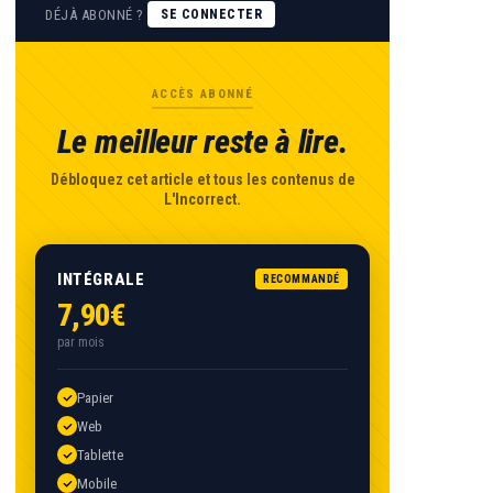
DÉJÀ ABONNÉ ?
SE CONNECTER
ACCÈS ABONNÉ
Le meilleur reste à lire.
Débloquez cet article et tous les contenus de
L'Incorrect.
INTÉGRALE
RECOMMANDÉ
7,90€
par mois
Papier
Web
Tablette
Mobile