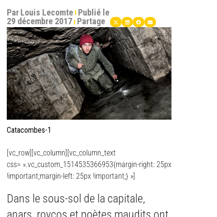
Par
Louis Lecomte
Publié le
29 décembre 2017
Partage
Catacombes-1
[vc_row][vc_column][vc_column_text
css= ».vc_custom_1514535366953{margin-right: 25px
!important;margin-left: 25px !important;} »]
Dans le sous-sol de la capitale,
anars, roycos et poètes maudits ont