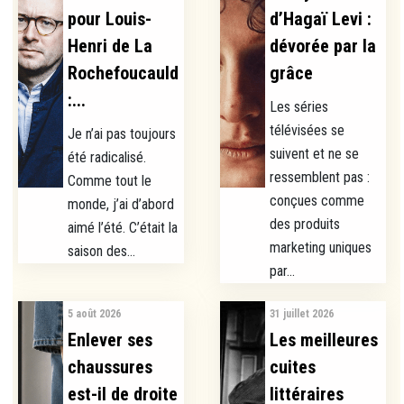
pour Louis-
d’Hagaï Levi :
Henri de La
dévorée par la
Rochefoucauld
grâce
:...
Les séries
télévisées se
Je n’ai pas toujours
suivent et ne se
été radicalisé.
ressemblent pas :
Comme tout le
conçues comme
monde, j’ai d’abord
des produits
aimé l’été. C’était la
marketing uniques
saison des...
par...
5 août 2026
31 juillet 2026
Enlever ses
Les meilleures
chaussures
cuites
est-il de droite
littéraires