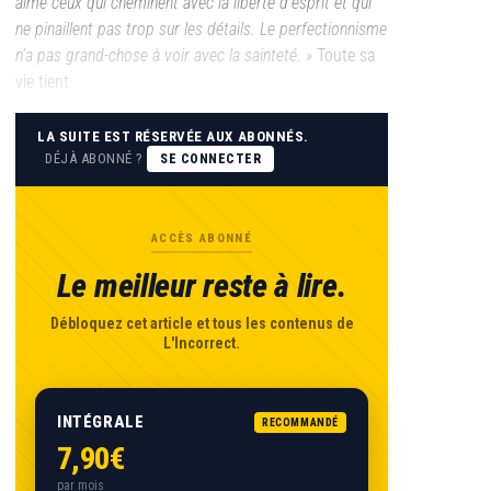
aime ceux qui cheminent avec la liberté d’esprit et qui
ne pinaillent pas trop sur les détails. Le perfectionnisme
n’a pas grand-chose à voir avec la sainteté. »
Toute sa
vie tient
LA SUITE EST RÉSERVÉE AUX ABONNÉS.
DÉJÀ ABONNÉ ?
SE CONNECTER
ACCÈS ABONNÉ
Le meilleur reste à lire.
Débloquez cet article et tous les contenus de
L'Incorrect.
INTÉGRALE
RECOMMANDÉ
7,90€
par mois