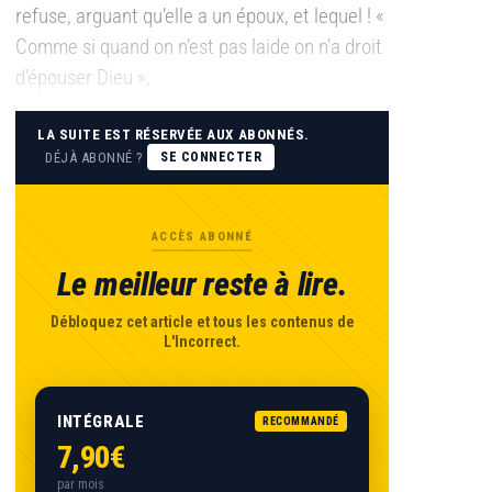
refuse, arguant qu’elle a un époux, et lequel ! «
Comme si quand on n’est pas laide on n’a droit
d’épouser Dieu »,
LA SUITE EST RÉSERVÉE AUX ABONNÉS.
DÉJÀ ABONNÉ ?
SE CONNECTER
ACCÈS ABONNÉ
Le meilleur reste à lire.
Débloquez cet article et tous les contenus de
L'Incorrect.
INTÉGRALE
RECOMMANDÉ
7,90€
par mois