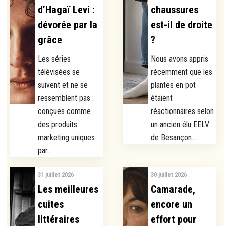
d’Hagaï Levi :
chaussures
dévorée par la
est-il de droite
grâce
?
Les séries
Nous avons appris
télévisées se
récemment que les
suivent et ne se
plantes en pot
ressemblent pas :
étaient
conçues comme
réactionnaires selon
des produits
un ancien élu EELV
marketing uniques
de Besançon....
par...
31 juillet 2026
30 juillet 2026
Les meilleures
Camarade,
cuites
encore un
littéraires
effort pour