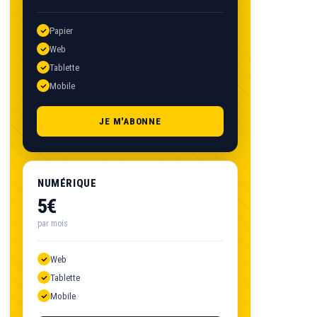
Papier
Web
Tablette
Mobile
JE M'ABONNE
NUMÉRIQUE
5€
par mois
Web
Tablette
Mobile