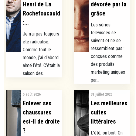
Henri de La
dévorée par la
Rochefoucauld
grâce
:...
Les séries
télévisées se
Je n’ai pas toujours
suivent et ne se
été radicalisé.
ressemblent pas :
Comme tout le
conçues comme
monde, j’ai d’abord
des produits
aimé l’été. C’était la
marketing uniques
saison des...
par...
5 août 2026
31 juillet 2026
Enlever ses
Les meilleures
chaussures
cuites
est-il de droite
littéraires
?
L’été, on boit. On