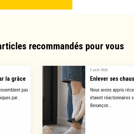
articles recommandés pour vous​
5 août 2026
ar la grâce
Enlever ses chauss
ressemblent pas :
Nous avons appris réce
ques par...
étaient réactionnaires 
Besançon....