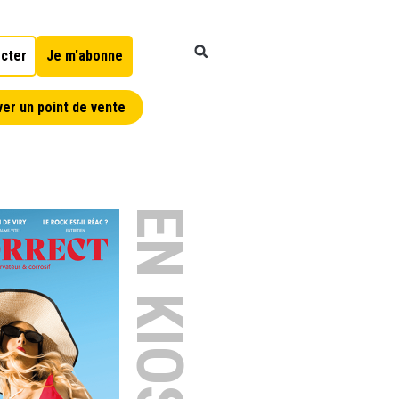
cter
Je m'abonne
er un point de vente
EN KIOSQUE