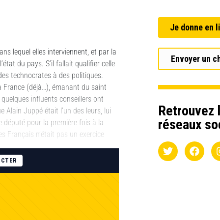
Je donne en l
ns lequel elles interviennent, et par la
Envoyer un c
tat du pays. S’il fallait qualifier celle
 des technocrates à des politiques.
 la France (déjà…), émanant du saint
, quelques influents conseillers ont
Retrouvez l
e Alain Juppé était l’un des leurs, lui
réseaux so
e député pour la première fois à la
les Français n’était pas un exercice
ECTER