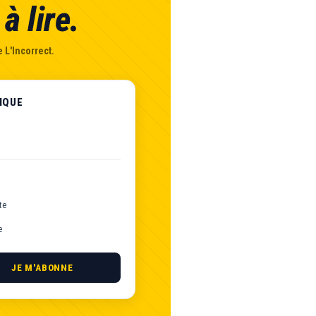
à lire.
 L'Incorrect.
IQUE
te
e
JE M'ABONNE