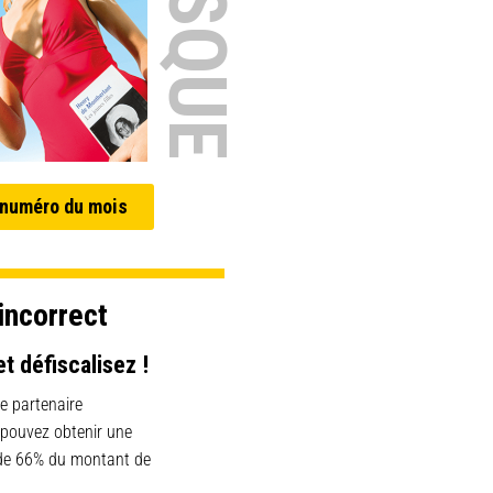
 numéro du mois
incorrect
et défiscalisez !
e partenaire
 pouvez obtenir une
 de 66% du montant de