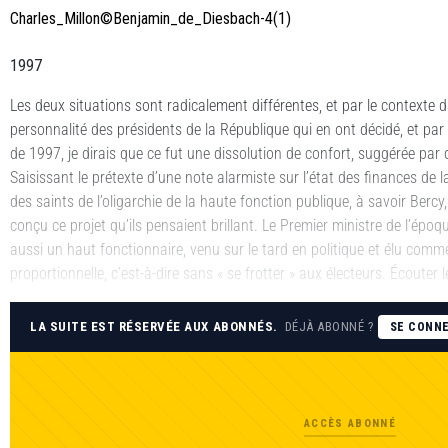
Charles_Millon©Benjamin_de_Diesbach-4(1)
1997
Les deux situations sont radicalement différentes, et par le contexte da
personnalité des présidents de la République qui en ont décidé, et par l’é
de 1997, je dirais que ce fut une dissolution de confort, suggérée par
Saisissant le prétexte d’une note alarmiste sur l’état des finances de
des saints de l’oligarchie de la haute fonction publique, à savoir Bercy
conçu ce projet qu’ils pensaient brillant. Le Premier ministre de l’époqu
aussi un haut fonctionnaire, venu sur le tard en politique et élu comm
proportionnelle, c’est-à-dire sans « se frotter » aux électeurs. Écouter 
LA SUITE EST RÉSERVÉE AUX ABONNÉS.
DÉJÀ ABONNÉ ?
SE CONN
ACCÈS ABONNÉ