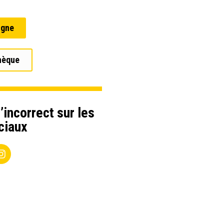
igne
hèque
’incorrect sur les
ciaux