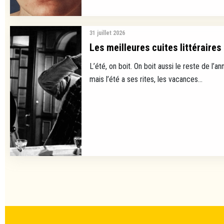
31 juillet 2026
Les meilleures cuites littéraires
L’été, on boit. On boit aussi le reste de l’ann
mais l’été a ses rites, les vacances...