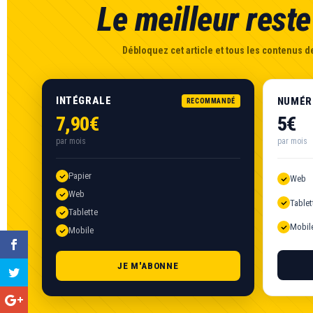
Le meilleur reste 
Débloquez cet article et tous les contenus de
INTÉGRALE
NUMÉR
RECOMMANDÉ
7,90€
5€
par mois
par mois
Papier
Web
Web
Tablet
Tablette
Mobil
Mobile
JE M'ABONNE