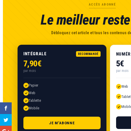
ACCÈS ABONNÉ
Le meilleur reste 
Débloquez cet article et tous les contenus de
INTÉGRALE
NUMÉR
RECOMMANDÉ
7,90€
5€
par mois
par mois
Papier
Web
Web
Tablet
Tablette
Mobil
Mobile
JE M'ABONNE