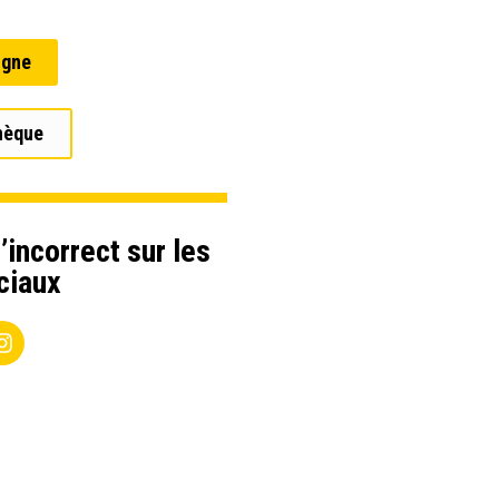
igne
hèque
’incorrect sur les
ciaux