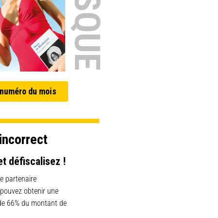
 numéro du mois
incorrect
et défiscalisez !
e partenaire
 pouvez obtenir une
 de 66% du montant de