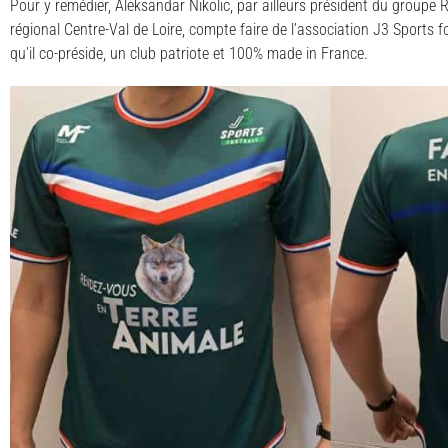
Pour y remédier, Aleksandar Nikolic, par ailleurs président du groupe
régional Centre-Val de Loire, compte faire de l’association J3 Sports f
qu’il co-préside, un club patriote et 100% made in France.