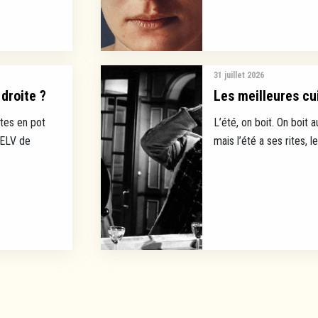
31 juillet 2026
droite ?
Les meilleures cui
tes en pot
L’été, on boit. On boit a
EELV de
mais l’été a ses rites, l