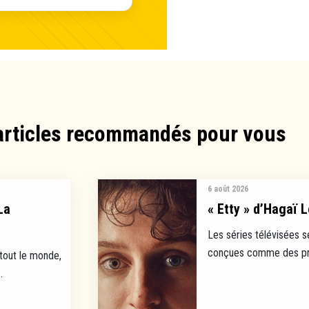
articles recommandés pour vous​
6 août 2026
La
« Etty » d’Hagaï L
Les séries télévisées s
conçues comme des prod
 tout le monde,
.