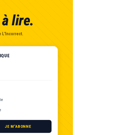
à lire.
 L'Incorrect.
IQUE
te
e
JE M'ABONNE