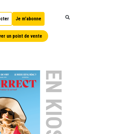
cter
Je m'abonne
er un point de vente
EN KIOSQUE