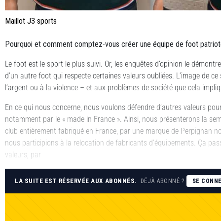
Maillot J3 sports
Pourquoi et comment comptez-vous créer une équipe de foot patriot
Le foot est le sport le plus suivi. Or, les enquêtes d’opinion le démontre
d’un autre foot qui respecte certaines valeurs oubliées. L’image de ce s
l’argent ou à la violence – et aux problèmes de société que cela impliq
En ce qui nous concerne, nous voulons défendre d’autres valeurs pour 
notamment par le « made in France ». Ainsi, nous présenterons la se
club entièrement fabriqué en France, par une marque de Perpignan nom
nous participions à la relocation de fabricants d’équipements. Ça pas
valeurs, par
LA SUITE EST RÉSERVÉE AUX ABONNÉS.
DÉJÀ ABONNÉ ?
SE CONN