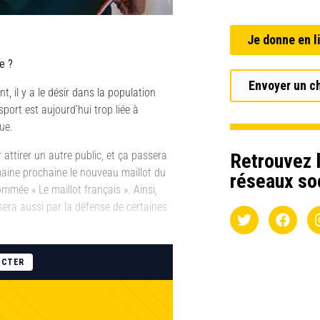
Je donne en l
e ?
Envoyer un c
nt, il y a le désir dans la population
port est aujourd’hui trop liée à
ue.
attirer un autre public, et ça passera
Retrouvez l
maine prochaine le nouveau maillot du
réseaux so
mée « Le maillot français ». Ainsi,
sera aussi par la défense de certaines
ECTER