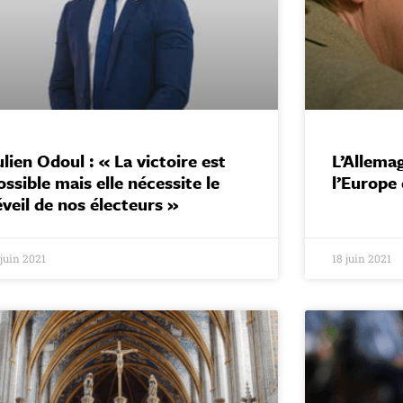
ulien Odoul : « La victoire est
L’Allema
ossible mais elle nécessite le
l’Europe 
éveil de nos électeurs »
 juin 2021
18 juin 2021