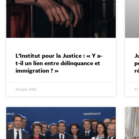
L’Institut pour la Justice : « Y a-
J
t-il un lien entre délinquance et
p
immigration ? »
r
24 juin 2021
21