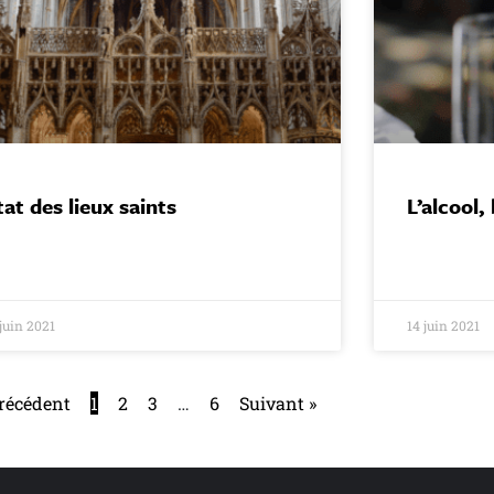
tat des lieux saints
L’alcool,
 juin 2021
14 juin 2021
Précédent
1
2
3
…
6
Suivant »