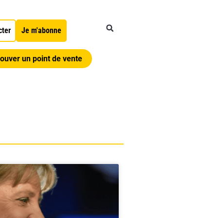
cter
Je m'abonne
ouver un point de vente