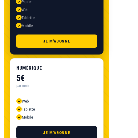
Papier
Web
Tablette
Mobile
JE M'ABONNE
NUMÉRIQUE
5€
par mois
Web
Tablette
Mobile
JE M'ABONNE