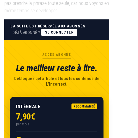
pas prendre la phrase toute seule, car nous voyons en
même temps se développer
LA SUITE EST RÉSERVÉE AUX ABONNÉS.
DÉJÀ ABONNÉ ?
SE CONNECTER
ACCÈS ABONNÉ
Le meilleur reste à lire.
Débloquez cet article et tous les contenus de
L'Incorrect.
INTÉGRALE
RECOMMANDÉ
7,90€
par mois