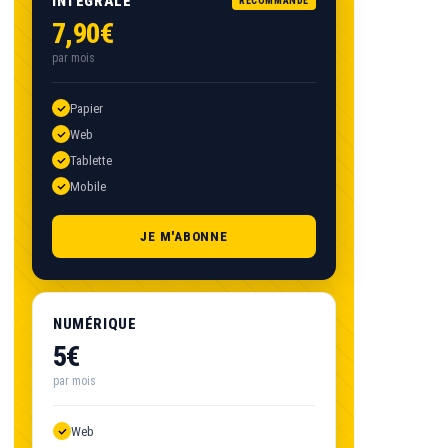
INTÉGRALE
RECOMMANDÉ
7,90€
par mois
Papier
Web
Tablette
Mobile
JE M'ABONNE
NUMÉRIQUE
5€
par mois
Web