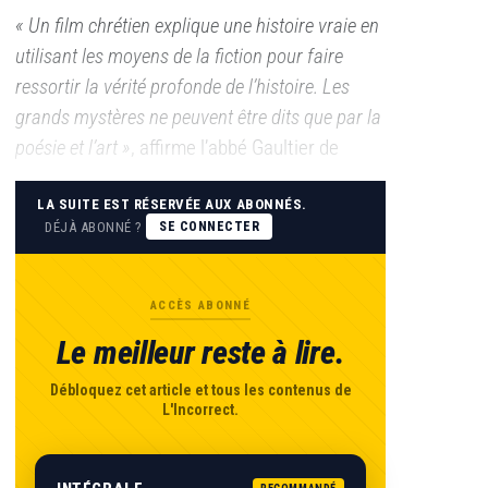
« Un film chrétien explique une histoire vraie en
utilisant les moyens de la fiction pour faire
ressortir la vérité profonde de l’histoire. Les
grands mystères ne peuvent être dits que par la
poésie et l’art »
, affirme l’abbé Gaultier de
LA SUITE EST RÉSERVÉE AUX ABONNÉS.
DÉJÀ ABONNÉ ?
SE CONNECTER
ACCÈS ABONNÉ
Le meilleur reste à lire.
Débloquez cet article et tous les contenus de
L'Incorrect.