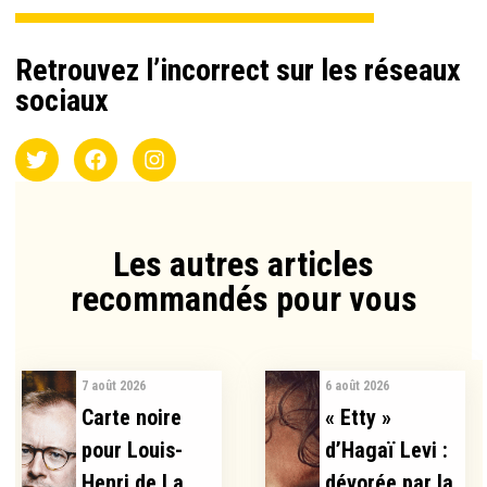
Retrouvez l’incorrect sur les réseaux
sociaux
Les autres articles
recommandés pour vous​
7 août 2026
6 août 2026
Carte noire
« Etty »
pour Louis-
d’Hagaï Levi :
Henri de La
dévorée par la