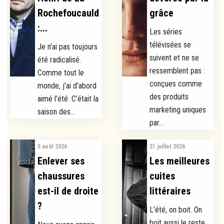
Rochefoucauld
grâce
:...
Les séries
télévisées se
Je n’ai pas toujours
suivent et ne se
été radicalisé.
ressemblent pas :
Comme tout le
conçues comme
monde, j’ai d’abord
des produits
aimé l’été. C’était la
marketing uniques
saison des...
par...
5 août 2026
31 juillet 2026
Enlever ses
Les meilleures
chaussures
cuites
est-il de droite
littéraires
?
L’été, on boit. On
boit aussi le reste