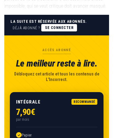
impossible; qui se veut critique doit avancer masqué.
LA SUITE EST RÉSERVÉE AUX ABONNÉS.
DÉJÀ ABONNÉ ?
SE CONNECTER
ACCÈS ABONNÉ
Le meilleur reste à lire.
Débloquez cet article et tous les contenus de
L'Incorrect.
INTÉGRALE
RECOMMANDÉ
7,90€
par mois
Papier