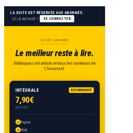
LA SUITE EST RÉSERVÉE AUX ABONNÉS.
DÉJÀ ABONNÉ ?
SE CONNECTER
ACCÈS ABONNÉ
Le meilleur reste à lire.
Débloquez cet article et tous les contenus de
L'Incorrect.
INTÉGRALE
RECOMMANDÉ
7,90€
par mois
Papier
Web