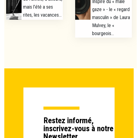
Inspiré du « male
mais l’été a ses
gaze » - le « regard
rites, les vacances...
masculin » de Laura
Mulvey, le «
bourgeois...
Restez informé,
inscrivez-vous à notre
Newsletter