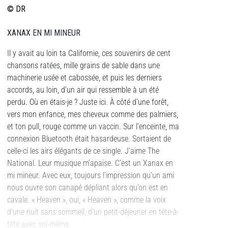
© DR
XANAX EN MI MINEUR
Il y avait au loin ta Californie, ces souvenirs de cent
chansons ratées, mille grains de sable dans une
machinerie usée et cabossée, et puis les derniers
accords, au loin, d’un air qui ressemble à un été
perdu. Où en étais-je ? Juste ici. À côté d’une forêt,
vers mon enfance, mes cheveux comme des palmiers,
et ton pull, rouge comme un vaccin. Sur l’enceinte, ma
connexion Bluetooth était hasardeuse. Sortaient de
celle-ci les airs élégants de ce single. J’aime The
National. Leur musique m’apaise. C’est un Xanax en
mi mineur. Avec eux, toujours l’impression qu’un ami
nous ouvre son canapé dépliant alors qu’on est en
cavale. « Heaven », oui, « Heaven », comme la voix
d’une nuit sans sommeil, d’un petit-déjeuner en tête-à-
tête avec soi-même.