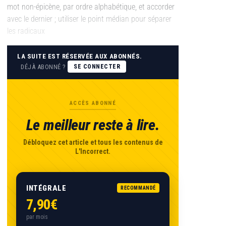
mot non-épicène, par ordre alphabétique, et accorder
avec le dernier ; utiliser le point médian pour séparer
les radicaux
LA SUITE EST RÉSERVÉE AUX ABONNÉS.
DÉJÀ ABONNÉ ?
SE CONNECTER
ACCÈS ABONNÉ
Le meilleur reste à lire.
Débloquez cet article et tous les contenus de
L'Incorrect.
INTÉGRALE
RECOMMANDÉ
7,90€
par mois