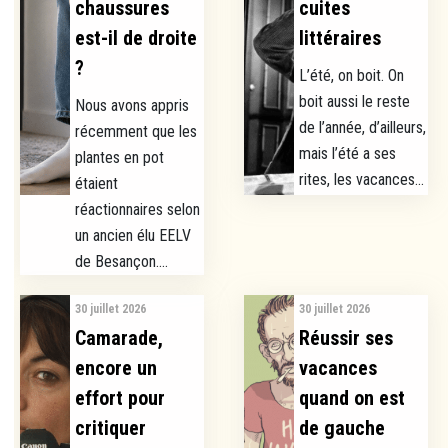
chaussures
cuites
est-il de droite
littéraires
?
L’été, on boit. On
boit aussi le reste
Nous avons appris
de l’année, d’ailleurs,
récemment que les
mais l’été a ses
plantes en pot
rites, les vacances...
étaient
réactionnaires selon
un ancien élu EELV
de Besançon....
30 juillet 2026
30 juillet 2026
Camarade,
Réussir ses
encore un
vacances
effort pour
quand on est
critiquer
de gauche