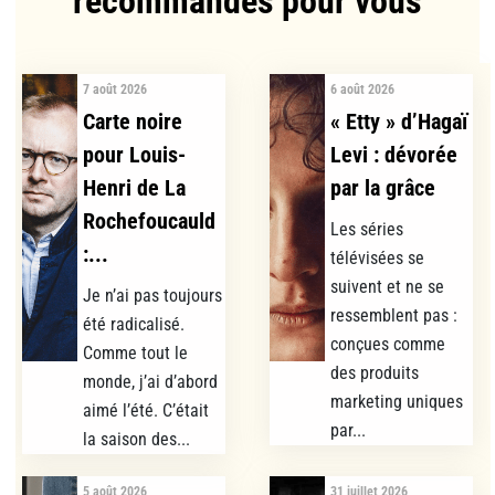
recommandés pour vous​
7 août 2026
6 août 2026
Carte noire
« Etty » d’Hagaï
pour Louis-
Levi : dévorée
Henri de La
par la grâce
Rochefoucauld
Les séries
:...
télévisées se
suivent et ne se
Je n’ai pas toujours
ressemblent pas :
été radicalisé.
conçues comme
Comme tout le
des produits
monde, j’ai d’abord
marketing uniques
aimé l’été. C’était
par...
la saison des...
5 août 2026
31 juillet 2026