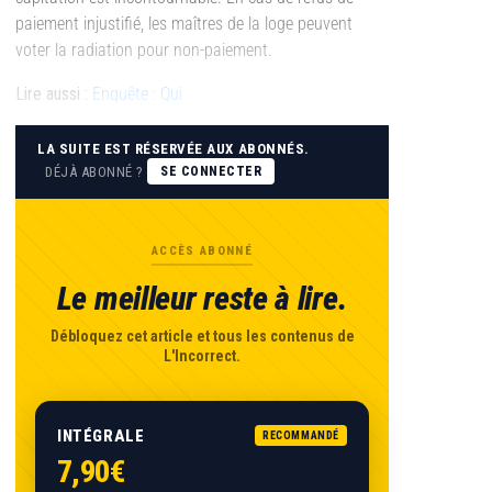
paiement injustifié, les maîtres de la loge peuvent
voter la radiation pour non-paiement.
Lire aussi :
Enquête : Qui
LA SUITE EST RÉSERVÉE AUX ABONNÉS.
DÉJÀ ABONNÉ ?
SE CONNECTER
ACCÈS ABONNÉ
Le meilleur reste à lire.
Débloquez cet article et tous les contenus de
L'Incorrect.
INTÉGRALE
RECOMMANDÉ
7,90€