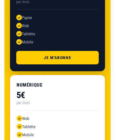
par mois
Papier
Web
Tablette
Mobile
JE M'ABONNE
NUMÉRIQUE
5€
par mois
Web
Tablette
Mobile