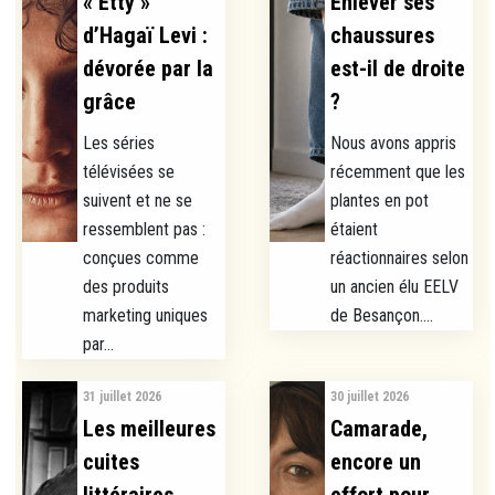
« Etty »
Enlever ses
d’Hagaï Levi :
chaussures
dévorée par la
est-il de droite
grâce
?
Les séries
Nous avons appris
télévisées se
récemment que les
suivent et ne se
plantes en pot
ressemblent pas :
étaient
conçues comme
réactionnaires selon
des produits
un ancien élu EELV
marketing uniques
de Besançon....
par...
31 juillet 2026
30 juillet 2026
Les meilleures
Camarade,
cuites
encore un