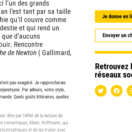
i l’un des grands
n l’est tant par sa taille
Je donne en l
aphie qu’il couvre comme
destie et qui rend un
Envoyer un c
 que d’aucuns
ouir. Rencontre
he de Newton
( Gallimard,
Retrouvez l
réseaux so
n’est pas exagéré. Je rapprocherais
enitsyne. Par ailleurs, votre style,
mande. Quels goûts littéraires, quelles
t- être par l’effet de la lecture de
des romantiques, Kleist, Hoffmann, qui
atastrophiques et de les traiter avec