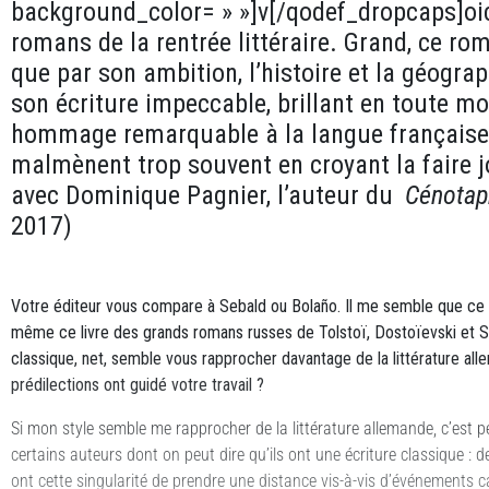
background_color= » »]v[/qodef_dropcaps]oic
romans de la rentrée littéraire. Grand, ce roma
que par son ambition, l’histoire et la géogr
son écriture impeccable, brillant en toute mo
hommage remarquable à la langue française
malmènent trop souvent en croyant la faire j
avec Dominique Pagnier, l’auteur du
Cénotap
2017)
Votre éditeur vous compare à Sebald ou Bolaño. Il me semble que ce 
même ce livre des grands romans russes de Tolstoï, Dostoïevski et Solj
classique, net, semble vous rapprocher davantage de la littérature alle
prédilections ont guidé votre travail ?
Si mon style semble me rapprocher de la littérature allemande, c’est peu
certains auteurs dont on peut dire qu’ils ont une écriture classique : 
ont cette singularité de prendre une distance vis-à-vis d’événements c