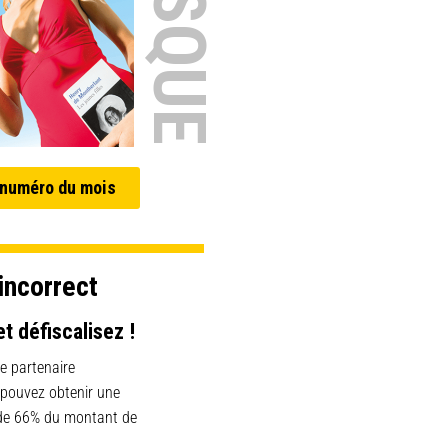
 numéro du mois
incorrect
et défiscalisez !
e partenaire
 pouvez obtenir une
 de 66% du montant de