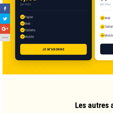
par mois
par mois
Papier
Web
Web
Tablet
Tablette
Mobil
Mobile
JE M'ABONNE
Les autres 