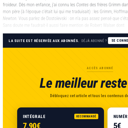
froideur. Dès mon enfance, j’ai connu les
Contes
des frères Grimm dan
mon père (à l’époque c’était lui qui me traduisait) : les Grimm, Hoff
Newton.
Vous parlez de Dostoïevski : on n’a pas assez pensé que c’ét
Sans doute me faudrait-il aussi faire mention de Robert Walser dont
LA SUITE EST RÉSERVÉE AUX ABONNÉS.
DÉJÀ ABONNÉ ?
SE CONN
ACCÈS ABONNÉ
Le meilleur reste 
Débloquez cet article et tous les contenus de
INTÉGRALE
NUMÉR
RECOMMANDÉ
7,90€
5€