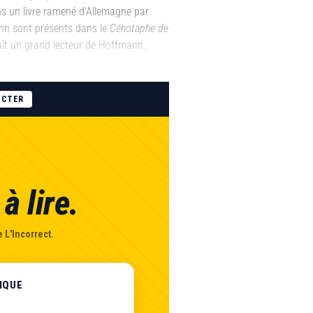
s un livre ramené d’Allemagne par
mann sont présents dans le
Cénotaphe de
ait un grand lecteur de Hoffmann.
ECTER
à lire.
 L'Incorrect.
IQUE