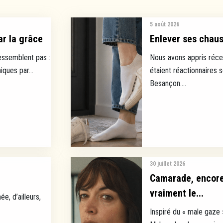
5 août 2026
ar la grâce
Enlever ses chauss
ressemblent pas :
Nous avons appris réce
ques par...
étaient réactionnaires 
Besançon....
30 juillet 2026
Camarade, encore 
vraiment le...
ée, d’ailleurs,
Inspiré du « male gaze 