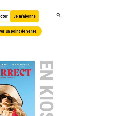
cter
Je m'abonne
er un point de vente
EN KIOSQUE