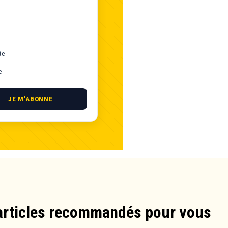
te
e
JE M'ABONNE
articles recommandés pour vous​