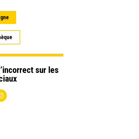
igne
hèque
’incorrect sur les
ciaux