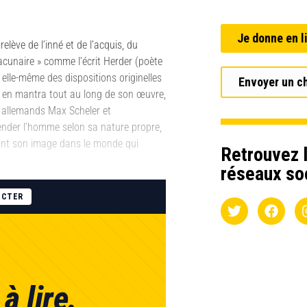
Je donne en l
elève de l’inné et de l’acquis, du
lacunaire » comme l’écrit Herder (poète
 elle-même des dispositions originelles
Envoyer un c
ient en mantra tout au long de son œuvre,
s allemands Max Scheler et
ender l’homme selon sa nature propre,
etant son image dans le monde qui
Retrouvez l
réseaux so
ECTER
à lire.