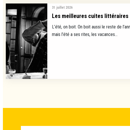
31 juillet 2026
Les meilleures cuites littéraires
L’été, on boit. On boit aussi le reste de l’ann
mais l’été a ses rites, les vacances...