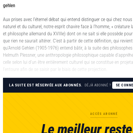
gehlen
Aux prises avec l’éternel débat qui entend distinguer ce qui chez nous r
naturel et du culturel, notre esprit chavire face à l’homme, « créature 
et philosophe allemand du XVIIIe) dont on ne sait si elle possède pour
que rien ne saurait altérer. C’est à partir de cette définition, qui rev
qu’Arnold Gehlen (1905-1976) entend bâtir, à la suite des philosophe
Helmuth Plessner, une anthropologie philosophique capable d’appréh
celle selon lui d’un être entièrement culturel qui se constitue en proj
l’entoure afin de se saisir par le biais de cette projection.
LA SUITE EST RÉSERVÉE AUX ABONNÉS.
DÉJÀ ABONNÉ ?
SE CONN
ACCÈS ABONNÉ
Le meilleur reste 