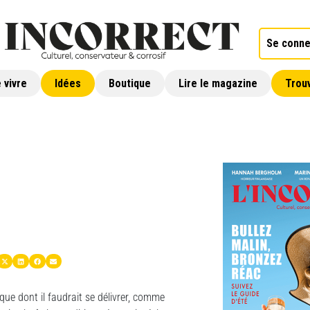
Se conne
 vivre
Idées
Boutique
Lire le magazine
Trouv
ique dont il faudrait se délivrer, comme