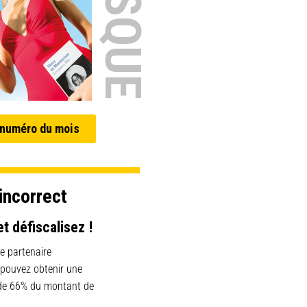
 numéro du mois
incorrect
et défiscalisez !
e partenaire
 pouvez obtenir une
 de 66% du montant de