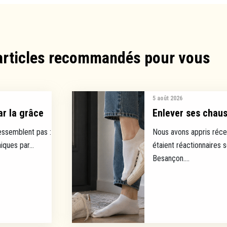
articles recommandés pour vous​
5 août 2026
ar la grâce
Enlever ses chauss
ressemblent pas :
Nous avons appris réce
ques par...
étaient réactionnaires 
Besançon....