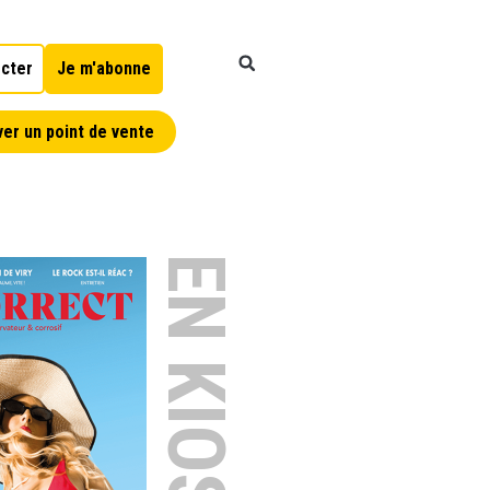
cter
Je m'abonne
er un point de vente
EN KIOSQUE