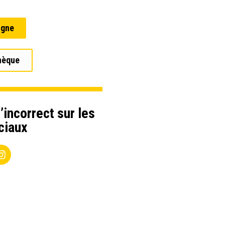
igne
hèque
’incorrect sur les
ciaux