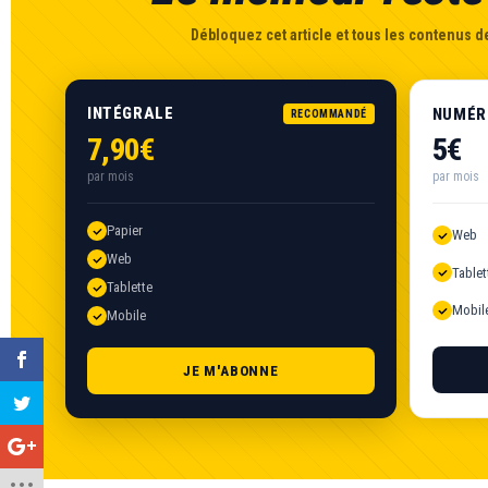
Débloquez cet article et tous les contenus de
INTÉGRALE
NUMÉR
RECOMMANDÉ
7,90€
5€
par mois
par mois
Papier
Web
Web
Tablet
Tablette
Mobil
Mobile
JE M'ABONNE