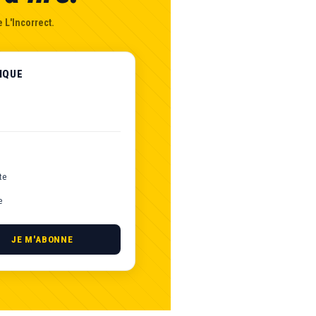
 L'Incorrect.
IQUE
te
e
JE M'ABONNE