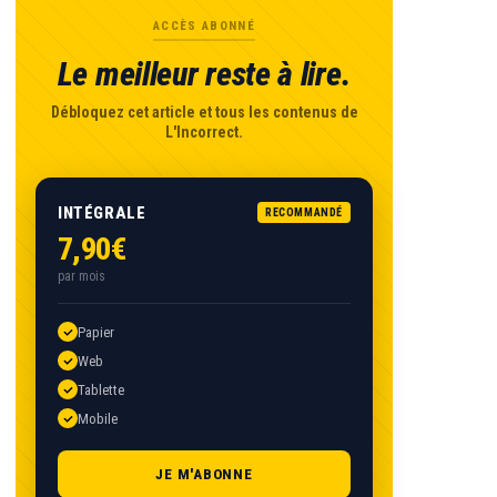
ACCÈS ABONNÉ
Le meilleur reste à lire.
Débloquez cet article et tous les contenus de
L'Incorrect.
INTÉGRALE
RECOMMANDÉ
7,90€
par mois
Papier
Web
Tablette
Mobile
JE M'ABONNE