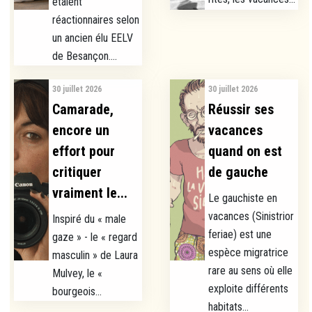
étaient
réactionnaires selon
un ancien élu EELV
de Besançon....
30 juillet 2026
30 juillet 2026
Camarade,
Réussir ses
encore un
vacances
effort pour
quand on est
critiquer
de gauche
vraiment le...
Le gauchiste en
vacances (Sinistrior
Inspiré du « male
feriae) est une
gaze » - le « regard
espèce migratrice
masculin » de Laura
rare au sens où elle
Mulvey, le «
exploite différents
bourgeois...
habitats...