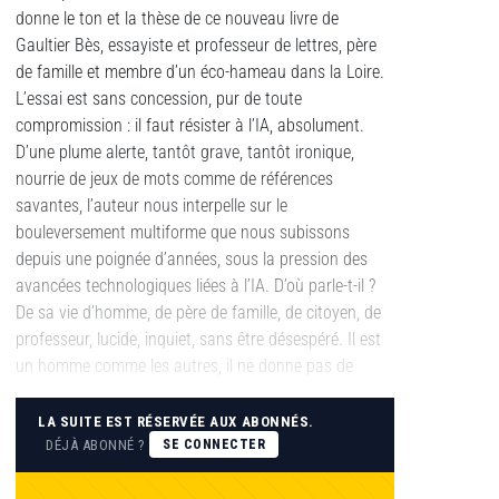
donne le ton et la thèse de ce nouveau livre de
Gaultier Bès, essayiste et professeur de lettres, père
de famille et membre d’un éco-hameau dans la Loire.
L’essai est sans concession, pur de toute
compromission : il faut résister à l’IA, absolument.
D’une plume alerte, tantôt grave, tantôt ironique,
nourrie de jeux de mots comme de références
savantes, l’auteur nous interpelle sur le
bouleversement multiforme que nous subissons
depuis une poignée d’années, sous la pression des
avancées technologiques liées à l’IA. D’où parle-t-il ?
De sa vie d’homme, de père de famille, de citoyen, de
professeur, lucide, inquiet, sans être désespéré. Il est
un homme comme les autres, il ne donne pas de
LA SUITE EST RÉSERVÉE AUX ABONNÉS.
DÉJÀ ABONNÉ ?
SE CONNECTER