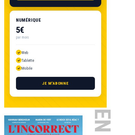
NUMÉRIQUE
5€
par mois
Web
Tablette
Mobile
JE M'ABONNE