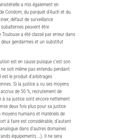
inistérielle a mis également en
e de Condom, du parquet d’Auch et du
inier, défaut de surveillance
s subalternes peuvent être
e Toulouse a été classé par erreur dans
re deux gendarmes et un substitut
itution est en cause puisque c’est son
nalé ne soit même pas entendu pendant
est le produit d’arbitrages
iennes. Si la justice a vu ses moyens
accrus de 50 %, recrutement de
e à sa justice sont encore nettement
se deux fois plus pour sa justice
 les moyens humains et matériels de
ort à faire est considérable, d’autant
ur analogue dans d’autres domaines
grands équipements …). Il ne sera