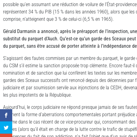
possible qu’en assumant une réduction de voilure de l’État-providenc
représentent 34 % du PIB (15 % dans les années 1960), alors que les 
comprise, n’atteignent que 3 % de celui-ci (6,5 % en 1965).
Gérald Darmanin a annoncé, après le prérapport de l’inspection, un
substitut du parquet d’Auch. Qu’est-ce qu’un garde des Sceaux peut
du parquet, sans être accusé de porter atteinte à l’indépendance de 
S’agissant des fautes commises par un membre du parquet, le garde d
du CSM s’il estime la sanction proposée trop clémente. Encore faut-il q
nomination et de sanction que lui confèrent les textes sur les membre
gardes des Sceaux successifs ont renoncé depuis des décennies par f
judiciaire et par soumission servile aux injonctions de la CEDH, devena
les plus impotents de la République.
Aujourd’hui, le corps judiciaire ne répond presque jamais de ses faute
prennent la forme d’aberrations comportementales portant préjudice 
comme dans le cas récent de ce vice-procureur qui, consommant des
années (alors qu’il était en charge de la lutte contre le trafic de stupéf
et absences du fait de son addiction, n’a fait l’objet que d’un avis de 