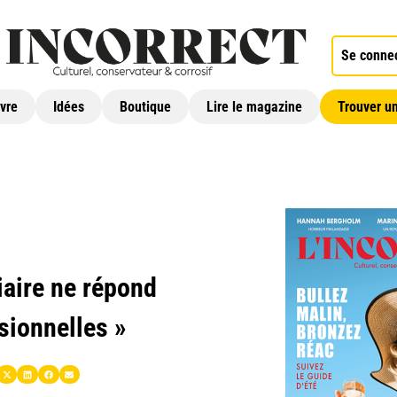
Se conne
ivre
Idées
Boutique
Lire le magazine
Trouver un
iaire ne répond
sionnelles »