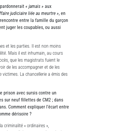
 pardonnerait
« jamais »
aux
faire judiciaire liée au meurtre »
, en
 rencontre entre la famille du garçon
ent juger les coupables, ou aussi
ges et les parties. Il est non moins
ité. Mais il est inhumain, au cours
cès, que les magistrats fuient le
voir de les accompagner et de les
e victimes. La chancellerie a émis des
de prison avec sursis contre un
s sur neuf fillettes de CM2 ; dans
 ans. Comment expliquer l’écart entre
comme dérisoire ?
 criminalité « ordinaires »,