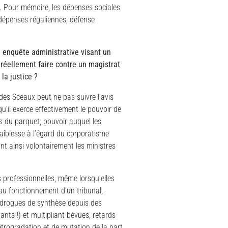
e. Pour mémoire, les dépenses sociales
dépenses régaliennes, défense
e enquête administrative visant un
 réellement faire contre un magistrat
la justice ?
es Sceaux peut ne pas suivre l’avis
u’il exerce effectivement le pouvoir de
s du parquet, pouvoir auquel les
aiblesse à l’égard du corporatisme
nt ainsi volontairement les ministres
s professionnelles, même lorsqu’elles
au fonctionnement d’un tribunal,
 drogues de synthèse depuis des
iants !) et multipliant bévues, retards
rétrogradation et de mutation de la part