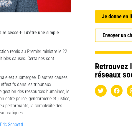
Je donne en l
re cesse-t-il d’être une simple
Envoyer un c
ection remis au Premier ministre le 22
ultiples causes. Certaines sont
Retrouvez l
réseaux so
pénale est submergée. D’autres causes
 effectifs dans les tribunaux
e gestion des ressources humaines, le
n entre police, gendarmerie et justice,
 peu performants, la complexité des
ureaucratiques…
Éric Schoettl