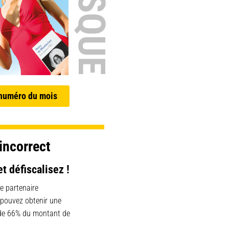
 numéro du mois
incorrect
et défiscalisez !
e partenaire
 pouvez obtenir une
 de 66% du montant de