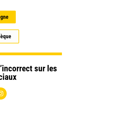
igne
hèque
’incorrect sur les
ciaux