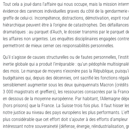
Tout cela a joué dans l’affaire qui nous occupe, mais la mission interm
évidence des carences individuelles graves du côté de la gendarmeri
greffe de celui-ci. Incompétence, distractions, démotivation, esprit rout
hiérarchique peuvent être à l’origine de catastrophes. Des défaillance
dramatiques : au parquet d’Auch, le dossier transmis par le parquet d
les affaires non urgentes. Les enquêtes disciplinaires engagées cont
permettront de mieux cerner ces responsabilités personnelles.
Qu’il s’agisse de causes structurelles ou de fautes personnelles, l’inst
inertie globale qui a produit l’irréparable : qu’un pédophile multisig
des mois. Le manque de moyens n’exonère pas la République, puisqu’il 
budgétaires qui, depuis des décennies, ont sacrifié les fonctions régal
sensiblement augmenter sous les deux quinquennats Macron (crédits 
3 000 magistrats et greffiers), les ressources consacrées par la Franc
en dessous de la moyenne européenne. Par habitant, l’Allemagne dépen
(hors prisons) que la France. La Suisse trois fois plus. Il faut hisser
notre justice au niveau des pays européens les plus performants. L’eff
plus considérable que cet effort doit s’ajouter à des efforts d’ample
intéressant notre souveraineté (défense, énergie, réindustrialisation, 