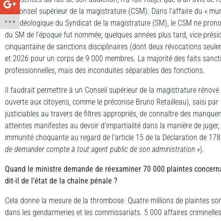
du Conseil supérieur de la magistrature (CSM). Dans l’affaire du « mur
pris idéologique du Syndicat de la magistrature (SM), le CSM ne pron
du SM de l’époque fut nommée, quelques années plus tard, vice-présid
cinquantaine de sanctions disciplinaires (dont deux révocations seul
et 2026 pour un corps de 9 000 membres. La majorité des faits sanct
professionnelles, mais des inconduites séparables des fonctions.
Il faudrait permettre à un Conseil supérieur de la magistrature rénové 
ouverte aux citoyens, comme le préconise Bruno Retailleau), saisi par l
justiciables au travers de filtres appropriés, de connaître des manquem
atteintes manifestes au devoir d’impartialité dans la manière de juger,
immunité choquante au regard de l’article 15 de la Déclaration de 1789
de demander compte à tout agent public de son administration
»).
Quand le ministre demande de réexaminer 70 000 plaintes concerna
dit-il de l’état de la chaîne pénale ?
Cela donne la mesure de la thrombose. Quatre millions de plaintes son
dans les gendarmeries et les commissariats. 5 000 affaires criminelle