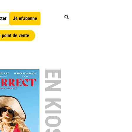
cter
Je m'abonne
 point de vente
EN KIOSQUE