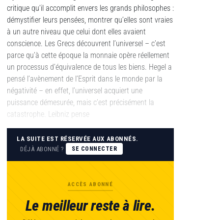
critique qu’il accomplit envers les grands philosophes :
démystifier leurs pensées, montrer qu’elles sont vraies
à un autre niveau que celui dont elles avaient
conscience. Les Grecs découvrent l’universel – c’est
parce qu’à cette époque la monnaie opère réellement
un processus d’équivalence de tous les biens. Hegel a
pensé l’avènement de l’Esprit dans le monde par la
négativité – en effet, l’universel acquiert une
puissance démesurée, mais c’est précisément la
catastrophe. Leibniz pense
LA SUITE EST RÉSERVÉE AUX ABONNÉS.
DÉJÀ ABONNÉ ?
SE CONNECTER
ACCÈS ABONNÉ
Le meilleur reste à lire.