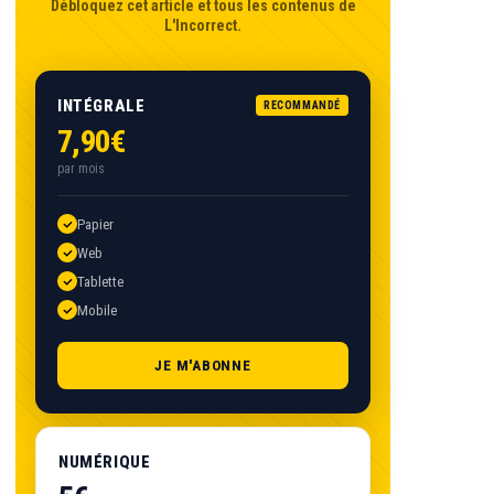
Débloquez cet article et tous les contenus de
L'Incorrect.
INTÉGRALE
RECOMMANDÉ
7,90€
par mois
Papier
Web
Tablette
Mobile
JE M'ABONNE
NUMÉRIQUE