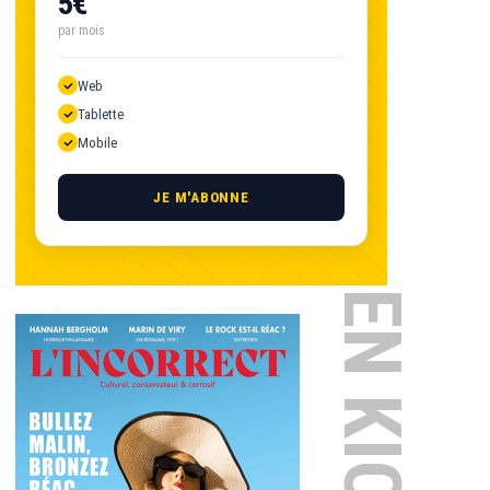
5€
par mois
Web
Tablette
Mobile
JE M'ABONNE
EN KIOSQUE