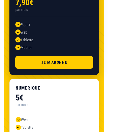
7,90€
par mois
Papier
Web
Tablette
Mobile
JE M'ABONNE
NUMÉRIQUE
5€
par mois
Web
Tablette