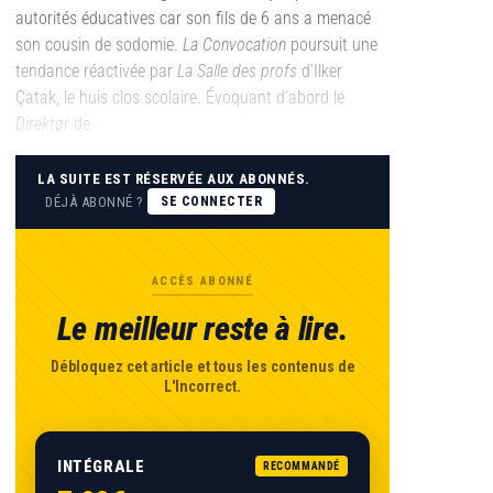
autorités éducatives car son fils de 6 ans a menacé
son cousin de sodomie.
La Convocation
poursuit une
tendance réactivée par
La Salle des profs
d’Ilker
Çatak, le huis clos scolaire. Évoquant d’abord le
Direktør
de
LA SUITE EST RÉSERVÉE AUX ABONNÉS.
DÉJÀ ABONNÉ ?
SE CONNECTER
ACCÈS ABONNÉ
Le meilleur reste à lire.
Débloquez cet article et tous les contenus de
L'Incorrect.
INTÉGRALE
RECOMMANDÉ