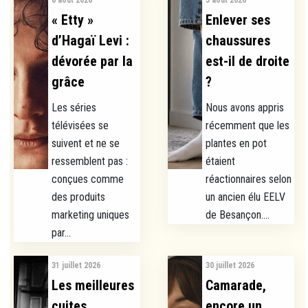
6 août 2026
5 août 2026
« Etty »
Enlever ses
d’Hagaï Levi :
chaussures
dévorée par la
est-il de droite
grâce
?
Les séries
Nous avons appris
télévisées se
récemment que les
suivent et ne se
plantes en pot
ressemblent pas :
étaient
conçues comme
réactionnaires selon
des produits
un ancien élu EELV
marketing uniques
de Besançon....
par...
31 juillet 2026
30 juillet 2026
Les meilleures
Camarade,
cuites
encore un