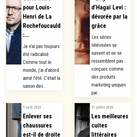
pour Louis-
d’Hagaï Levi :
Henri de La
dévorée par la
Rochefoucauld
grâce
:...
Les séries
télévisées se
Je n’ai pas toujours
suivent et ne se
été radicalisé.
ressemblent pas :
Comme tout le
conçues comme
monde, j’ai d’abord
des produits
aimé l’été. C’était la
marketing uniques
saison des...
par...
5 août 2026
31 juillet 2026
Enlever ses
Les meilleures
chaussures
cuites
est-il de droite
littéraires