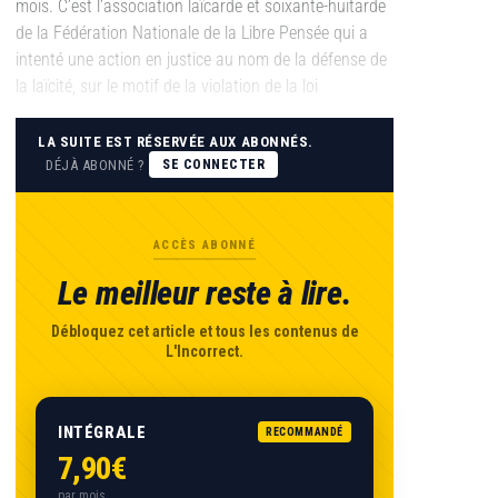
mois. C’est l’association laïcarde et soixante-huitarde
de la Fédération Nationale de la Libre Pensée qui a
intenté une action en justice au nom de la défense de
la laïcité, sur le motif de la violation de la loi
LA SUITE EST RÉSERVÉE AUX ABONNÉS.
DÉJÀ ABONNÉ ?
SE CONNECTER
ACCÈS ABONNÉ
Le meilleur reste à lire.
Débloquez cet article et tous les contenus de
L'Incorrect.
INTÉGRALE
RECOMMANDÉ
7,90€
par mois