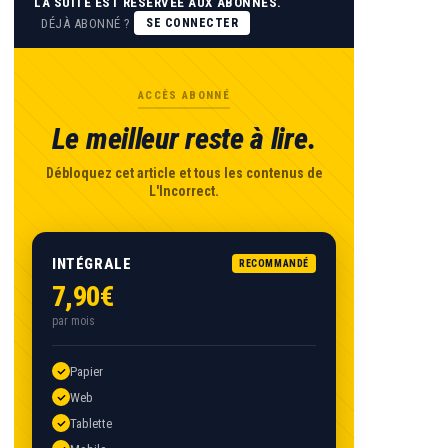
LA SUITE EST RÉSERVÉE AUX ABONNÉS.
DÉJÀ ABONNÉ ?
SE CONNECTER
ACCÈS ABONNÉ
Le meilleur reste à lire.
Débloquez cet article et tous les contenus de
L'Incorrect.
INTÉGRALE
RECOMMANDÉ
7,90€
par mois
Papier
Web
Tablette