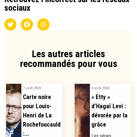
sociaux
Les autres articles
recommandés pour vous​
7 août 2026
6 août 2026
Carte noire
« Etty »
pour Louis-
d’Hagaï Levi :
Henri de La
dévorée par la
Rochefoucauld
grâce
:...
Les séries